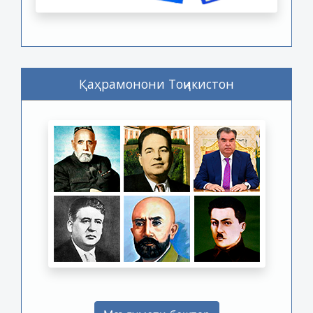
Қаҳрамонони Тоҷикистон