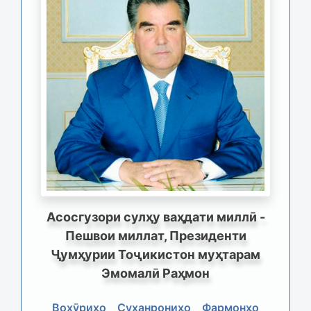
Асосгузори сулҳу ваҳдати миллӣ -
Пешвои миллат, Президенти
Ҷумҳурии Тоҷикистон муҳтарам
Эмомалӣ Раҳмон
Вохӯриҳо
Суханрониҳо
Фармонҳо