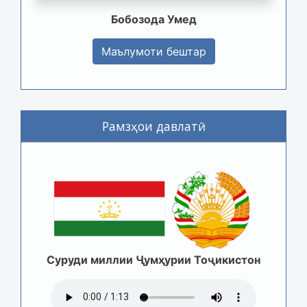
Бобозода Умед
Маълумоти бештар
Рамзҳои давлатӣ
Суруди миллии Ҷумҳурии Тоҷикистон