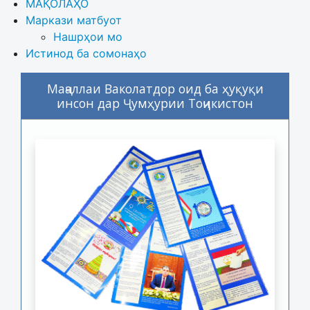
МАҚОЛАҲО
Маркази матбуот
Нашрҳои мо
Истинод ба сомонаҳо
Маҷаллаи Ваколатдор оид ба ҳуқуқи
инсон дар Ҷумҳурии Тоҷикистон