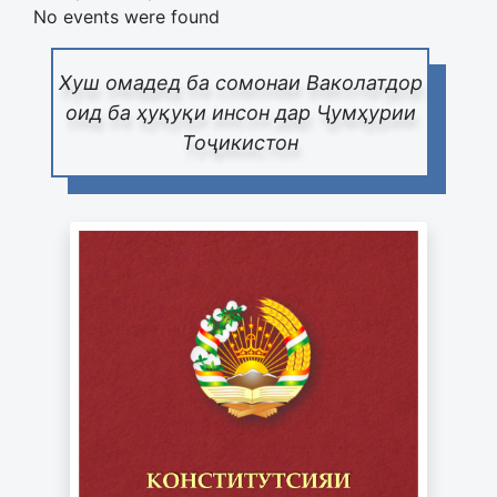
No events were found
Хуш омадед ба сомонаи Ваколатдор
оид ба ҳуқуқи инсон дар Ҷумҳурии
Тоҷикистон