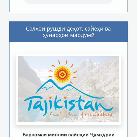
Солҳои рушди деҳот, сайёҳӣ ва
ҳунарҳои мардумӣ
Барномаи миллии сайёҳии Ҷумҳурии