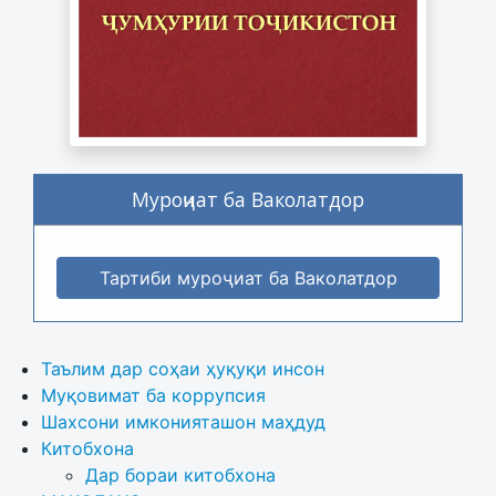
Муроҷиат ба Ваколатдор
Тартиби муроҷиат ба Ваколатдор
Таълим дар соҳаи ҳуқуқи инсон
Муқовимат ба коррупсия
Шахсони имконияташон маҳдуд
Китобхона
Дар бораи китобхона 