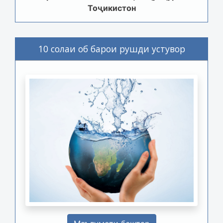
Тоҷикистон
10 солаи об барои рушди устувор