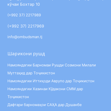
кӯчаи Бохтар 10
(+992 37) 2217989
(+992 37) 2217969
info@ombudsman.tj
Шарикони рушд
Намояндагии Барномаи Рушди Созмони Милали
Муттаҳид дар Тоҷикистон
Намояндагии Иттиҳоди Аврупо дар Тоҷикистон
Намояндагии Хазинаи Кӯдакони СММ дар
Тоҷикистон
Дафтари барномаҳои САҲА дар Душанбе