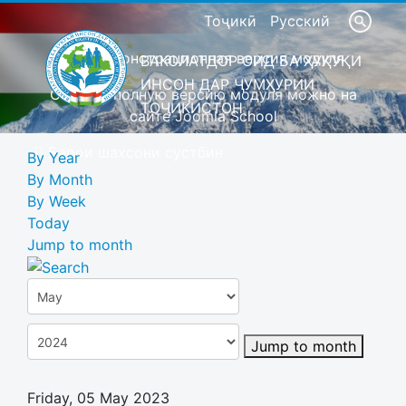
Тоҷикӣ
Русский
Это демонстрационная версия модуля
ВАКОЛАТДОР ОИД БА ҲУҚУҚИ
ИНСОН ДАР ҶУМҲУРИИ
Скачать полную версию модуля можно на
ТОҶИКИСТОН
сайте Joomla School
Барои шахсони сустбин
By Year
By Month
By Week
Today
Jump to month
Jump to month
Friday, 05 May 2023