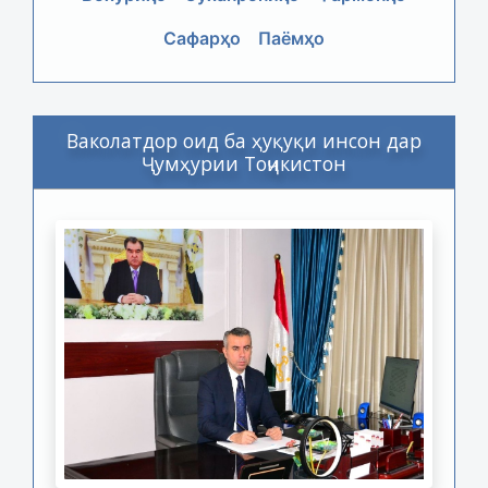
Сафарҳо
Паёмҳо
Ваколатдор оид ба ҳуқуқи инсон дар
Ҷумҳурии Тоҷикистон