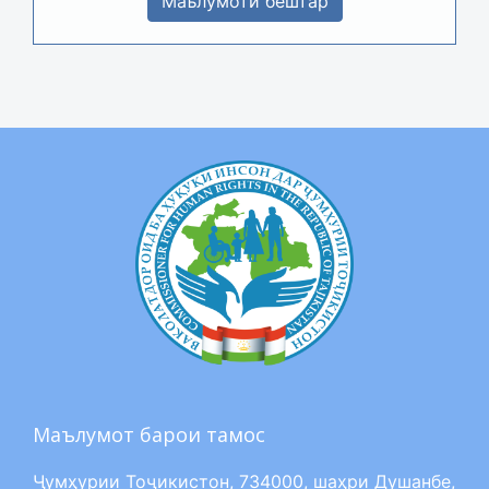
Маълумоти бештар
Маълумот барои тамос
Ҷумҳурии Тоҷикистон, 734000, шаҳри Душанбе,