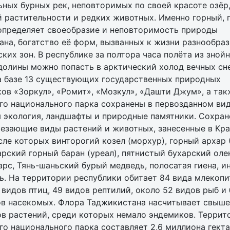
ных бурных рек, неповторимых по своей красоте озёр
й растительности и редких животных. Именно горный,
определяет своеобразие и неповторимость природы
на, богатство её форм, вызванных к жизни разнообра
ких зон. В республике за полтора часа полёта из зной
долины можно попасть в арктический холод вечных сн
а базе 13 существующих государственных природных
ов «Зоркул», «Ромит», «Мозкул», «Дашти Джум», а так
го национального парка сохранены в первозданном ви
я экология, ландшафты и природные памятники. Сохра
чезающие виды растений и животных, занесенные в Кр
исле которых винторогий козел (морхур), горный архар
арский горный баран (уреал), пятнистый бухарский оле
рс, Тянь-шаньский бурый медведь, полосатая гиена, и
ь. На территории республики обитает 84 вида млекоп
видов птиц, 49 видов рептилий, около 52 видов рыб и
ов насекомых. Флора Таджикистана насчитывает свыше
в растений, среди которых немало эндемиков. Террит
о национального парка составляет 2,6 миллиона гекта