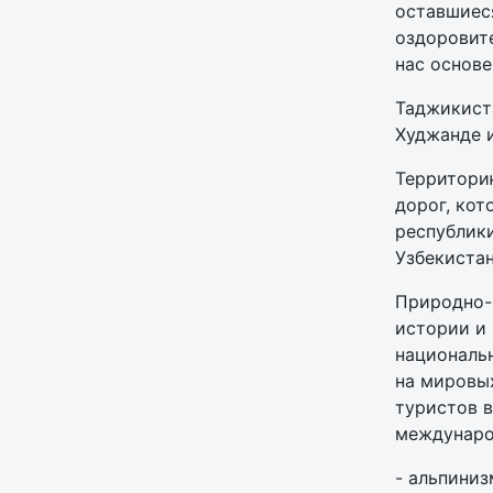
оставшиеся
оздоровит
нас основе
Таджикист
Худжанде и
Территорию
дорог, ко
республик
Узбекистан
Природно-
истории и
национальн
на мировых
туристов 
междунаро
- альпиниз