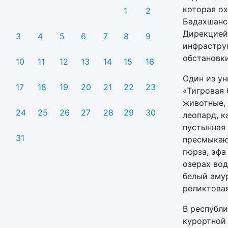
которая ох
1
2
Бадахшанс
Дирекцией
3
4
5
6
7
8
9
инфрастру
обстановк
10
11
12
13
14
15
16
Один из ун
17
18
19
20
21
22
23
«Тигровая 
животные, 
24
25
26
27
28
29
30
леопард, к
пустынная 
31
пресмыкаю
гюрза, эфа
озерах вод
белый амур
реликтовая
В республи
курортной 