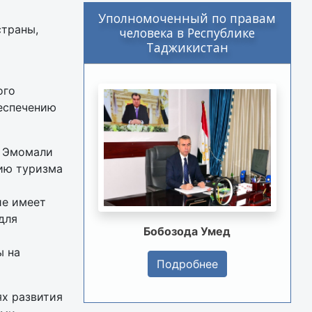
Уполномоченный по правам
траны,
человека в Республике
Таджикистан
ого
беспечению
о Эмомали
тию туризма
ие имеет
для
Бобозода Умед
ы на
Подробнее
ях развития