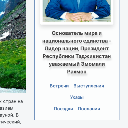
Основатель мира и
национального единства -
Лидер нации, Президент
Республики Таджикистан
уважаемый Эмомали
Рахмон
Встречи
Выступления
Указы
 стран на
разием
Поездки
Послания
ауной. В
гический,