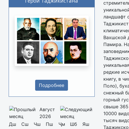
Герои Таджикистана
стремитель
уникально
ландшафт 
Таджикиста
климатичес
Вахшской 
Памира. Н
заповедник
Таджикско
уникальна
редкие ис
книгу, в ч
Подробнее
Поло), бух
снежный ба
горный гус
свыше 365 
Август
10000 вид
2026
тысяч видо
Дш
Сш
Чш
Пш
Ҷм
Шб
Яш
Таджикског