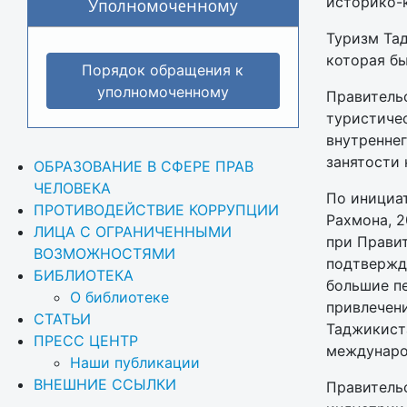
историко-к
Уполномоченному
Туризм Та
которая б
Порядок обращения к
уполномоченному
Правитель
туристичес
внутреннег
занятости 
ОБРАЗОВАНИЕ В СФЕРЕ ПРАВ 
ЧЕЛОВЕКА
По инициа
ПРОТИВОДЕЙСТВИЕ КОРРУПЦИИ
Рахмона, 2
ЛИЦА С ОГРАНИЧЕННЫМИ 
при Правит
ВОЗМОЖНОСТЯМИ
подтвержд
БИБЛИОТЕКА
большие пе
О библиотеке
привлечен
СТАТЬИ
Таджикиста
ПРЕСС ЦЕНТР
междунаро
Наши публикации
ВНЕШНИЕ ССЫЛКИ
Правительс