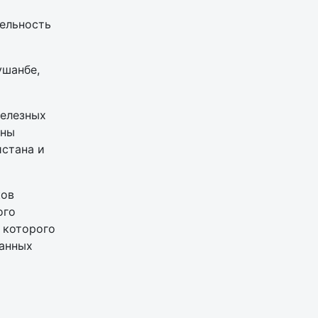
ельность
ушанбе,
железных
оны
стана и
ков
ого
 которого
ранных