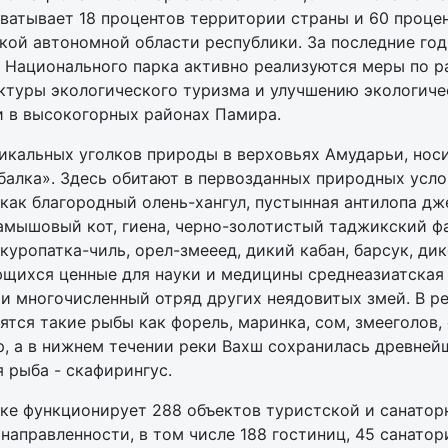
ватывает 18 процентов территории страны и 60 проце
кой автономной области республики. За последние го
 Национального парка активно реализуются меры по р
ктуры экологического туризма и улучшению экологиче
и в высокогорных районах Памира.
икальных уголков природы в верховьях Амударьи, носи
балка». Здесь обитают в первозданных природных усло
как благородный олень-хангул, пустынная антилопа дж
амышовый кот, гиена, черно-золотистый таджикский фа
куропатка-чиль, орел-змееед, дикий кабан, барсук, дик
щихся ценные для науки и медицины среднеазиатская 
 и многочисленный отряд других неядовитых змей. В ре
ятся такие рыбы как форель, маринка, сом, змееголов, 
, а в нижнем течении реки Вахш сохранилась древней
 рыба - скафирингус.
ке функционирует 288 объектов туристской и санатор
направленности, в том числе 188 гостиниц, 45 санатор