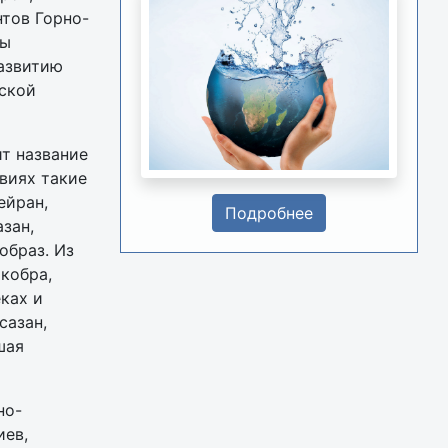
нтов Горно-
ды
азвитию
ской
т название
виях такие
ейран,
Подробнее
зан,
образ. Из
кобра,
ках и
сазан,
шая
но-
иев,