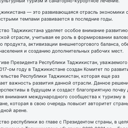
ультурный туризм и санаторно-курортное лечение.
джикистана — это развивающаяся отрасль экономики с
ыстрыми темпами развивается в последние годы.
ство Таджикистана уделяет особое внимание развитию
кой отрасли, учитывая ее роль в формировании валов
о продукта, активизации внешнеторгового баланса, о
населения и созданию дополнительных рабочих мест.
тиве Президента Республики Таджикистан, уважаемог
017-ом году в Таджикистане создан Комитет по разви
ельстве Республики Таджикистан, которая еще раз
ает важность развития данной отрасли. Данное решен
рспективы в будущем и создаст благоприятную почву 
ия внимания международного сообщества к туризму в
не, которая в свою очередь повысит авторитет стран
дной арене.
тво республики во главе с Президентом страны, в цел