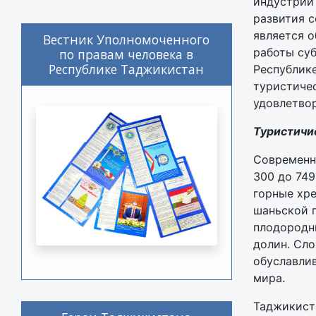
индустрии 
развития с
является о
Вестник Уполномоченного
работы суб
по правам человека в
Республике Таджикистан
Республик
туристиче
удовлетво
Туристичи
Современн
300 до 74
горные хре
шаньской 
плодородн
долин. Сло
обуславли
мира.
Таджикиста