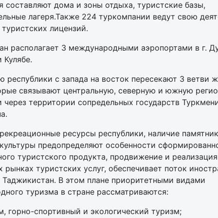
 составляют дома и зоны отдыха, туристские базы,
ельные лагеря.Также 224 туркомпании ведут свою деят
 туристских лицензий.
ан располагает 3 международными аэропортами в г. Д
 Кулябе.
 республики с запада на восток пересекают 3 ветви 
торые связывают центральную, северную и южную реги
и через территории сопредельных государств Туркмени
а.
рекреационные ресурсы республики, наличие памятни
 культуры предопределяют особенности сформированн
ого туристского продукта, продвижение и реализация
 рынках туристских услуг, обеспечивает поток иност
в Таджикистан. В этом плане приоритетными видами
дного туризма в стране рассматриваются:
м, горно-спортивный и экологический туризм;