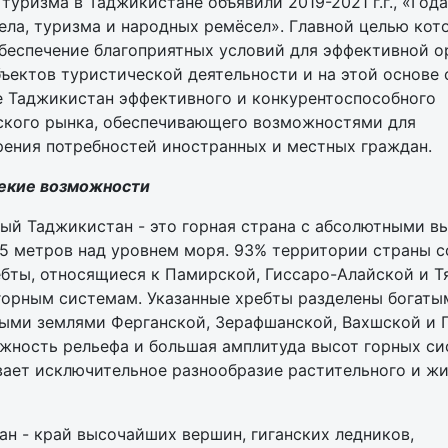
туризма в Таджикистане объявили 2019-2021 г.г., «Год
ела, туризма и народных ремёсел». Главной целью кот
беспечение благоприятных условий для эффективной о
ъектов туристической деятельности и на этой основе 
е Таджикистан эффективного и конкурентоспособного
ского рынка, обеспечивающего возможностями для
рения потребностей иностранных и местных граждан.
екие возможности
ый Таджикистан - это горная страна с абсолютными в
95 метров над уровнем моря. 93% территории страны 
бты, относящиеся к Памирской, Гиссаро-Алайской и Т
горным системам. Указанные хребты разделены богаты
ыми землями Ферганской, Зерафшанской, Вахшской и 
жность рельефа и большая амплитуда высот горных си
вает исключительное разнообразие растительного и ж
н - край высочайших вершин, гиганских ледников,