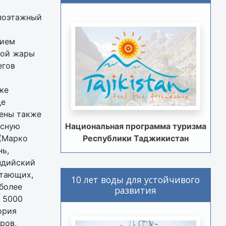
,
 поэтажный
зием
ной жары
егов
же
де
нены также
асную
Национальная программа туризма
 (Марко
Республики Таджикистан
нь,
ндийский
итающих,
10 лет воды для устойчивого
 более
развития
 5000
ория
ров,