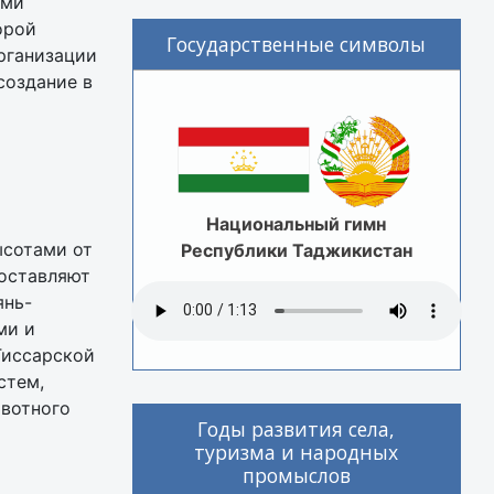
ами
орой
Государственные символы
рганизации
создание в
Национальный гимн
ысотами от
Республики Таджикистан
составляют
янь-
ми и
Гиссарской
стем,
ивотного
Годы развития села,
туризма и народных
промыслов