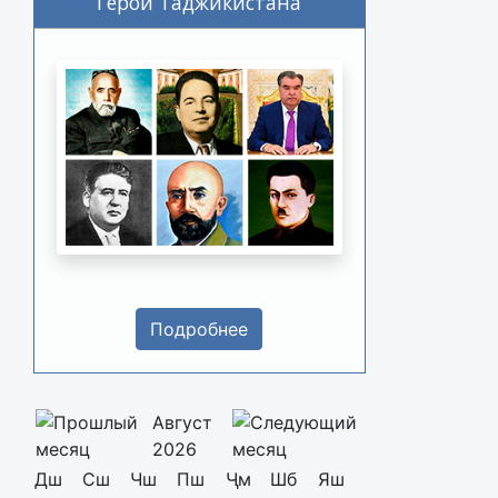
Герои Таджикистана
Подробнее
Август
2026
Дш
Сш
Чш
Пш
Ҷм
Шб
Яш