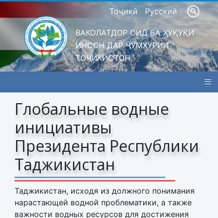
Тоҷикӣ
Русский
ВАКОЛАТДОР ОИД БА ҲУҚУҚИ
ИНСОН ДАР ҶУМҲУРИИ
ТОҶИКИСТОН
≡
Глобальные водные
инициативы
Президента Республики
Таджикистан
Таджикистан, исходя из должного понимания
нарастающей водной проблематики, а также
важности водных ресурсов для достижения