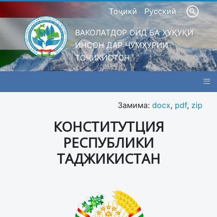
Тоҷикӣ
Русский
ВАКОЛАТДОР ОИД БА ҲУҚУҚИ
ИНСОН ДАР ҶУМҲУРИИ
ТОҶИКИСТОН
≡
Замима:
docx
,
pdf
,
zip
КОНСТИТУТЦИЯ
РЕСПУБЛИКИ
ТАДЖИКИСТАН