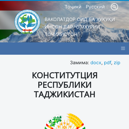
Тоҷикӣ
Русский
ВАКОЛАТДОР ОИД БА ҲУҚУҚИ
ИНСОН ДАР ҶУМҲУРИИ
ТОҶИКИСТОН
≡
Замима:
docx
,
pdf
,
zip
КОНСТИТУТЦИЯ
РЕСПУБЛИКИ
ТАДЖИКИСТАН