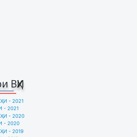
и ВҲИ
 - 2021
И - 2020