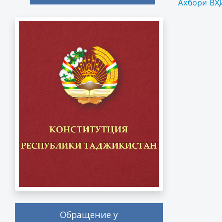
Ахбори ВҲИ
Обращение у