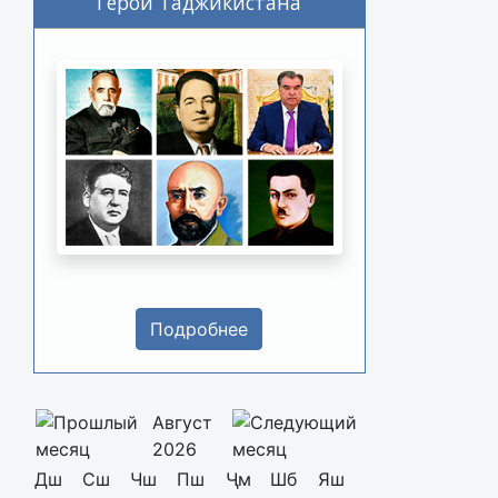
Герои Таджикистана
Подробнее
Август
2026
Дш
Сш
Чш
Пш
Ҷм
Шб
Яш