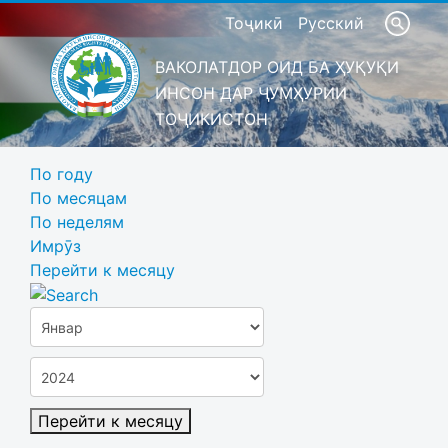
Тоҷикӣ
Русский
ВАКОЛАТДОР ОИД БА ҲУҚУҚИ
ИНСОН ДАР ҶУМҲУРИИ
ТОҶИКИСТОН
По году
По месяцам
По неделям
Имрӯз
Перейти к месяцу
Перейти к месяцу