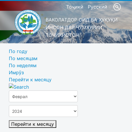
Тоҷикӣ
Русский
ВАКОЛАТДОР ОИД БА ҲУҚУҚИ
ИНСОН ДАР ҶУМҲУРИИ
ТОҶИКИСТОН
По году
По месяцам
По неделям
Имрӯз
Перейти к месяцу
Перейти к месяцу