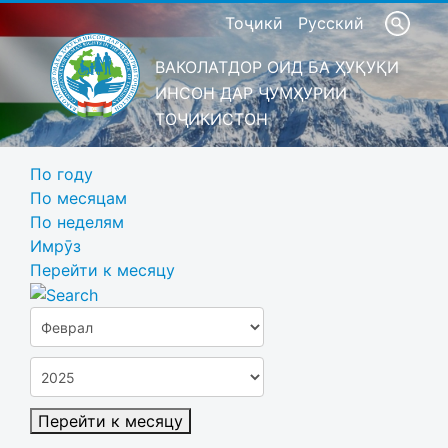
Тоҷикӣ
Русский
ВАКОЛАТДОР ОИД БА ҲУҚУҚИ
ИНСОН ДАР ҶУМҲУРИИ
ТОҶИКИСТОН
По году
По месяцам
По неделям
Имрӯз
Перейти к месяцу
Перейти к месяцу