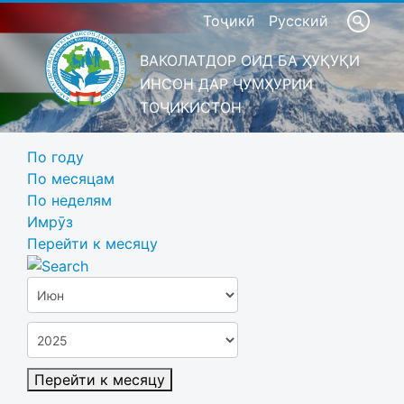
Тоҷикӣ
Русский
ВАКОЛАТДОР ОИД БА ҲУҚУҚИ
ИНСОН ДАР ҶУМҲУРИИ
ТОҶИКИСТОН
По году
По месяцам
По неделям
Имрӯз
Перейти к месяцу
Перейти к месяцу