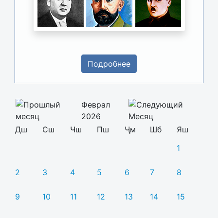
Подробнее
Феврал
2026
Дш
Сш
Чш
Пш
Ҷм
Шб
Яш
1
2
3
4
5
6
7
8
9
10
11
12
13
14
15