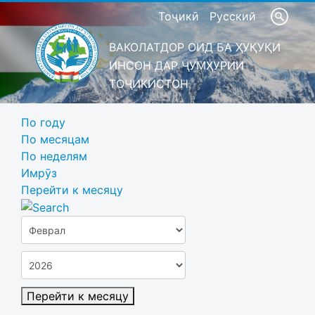
Тоҷикӣ
Русский
ВАКОЛАТДОР ОИД БА ҲУҚУҚИ
ИНСОН ДАР ҶУМҲУРИИ
ТОҶИКИСТОН
По году
По месяцам
По неделям
Имрӯз
Перейти к месяцу
Перейти к месяцу