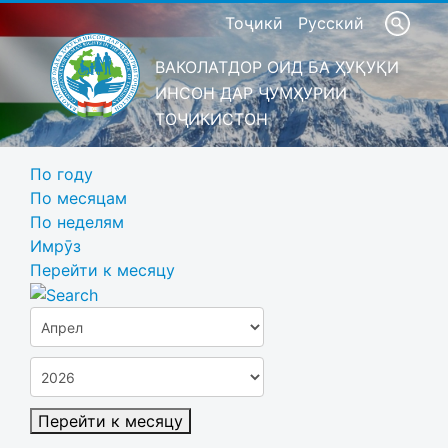
Тоҷикӣ
Русский
ВАКОЛАТДОР ОИД БА ҲУҚУҚИ
ИНСОН ДАР ҶУМҲУРИИ
ТОҶИКИСТОН
По году
По месяцам
По неделям
Имрӯз
Перейти к месяцу
Перейти к месяцу