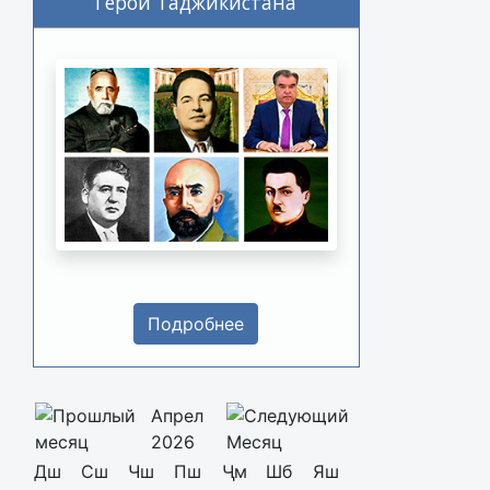
Герои Таджикистана
Подробнее
Апрел
2026
Дш
Сш
Чш
Пш
Ҷм
Шб
Яш