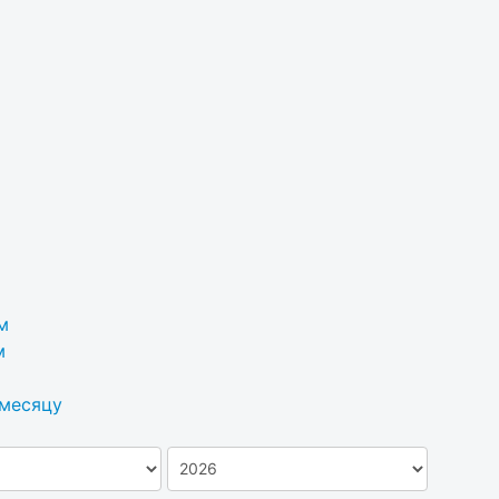
м
м
 месяцу