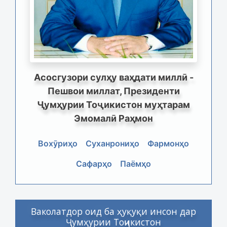
Асосгузори сулҳу ваҳдати миллӣ -
Пешвои миллат, Президенти
Ҷумҳурии Тоҷикистон муҳтарам
Эмомалӣ Раҳмон
Вохӯриҳо
Суханрониҳо
Фармонҳо
Сафарҳо
Паёмҳо
Ваколатдор оид ба ҳуқуқи инсон дар
Ҷумҳурии Тоҷикистон