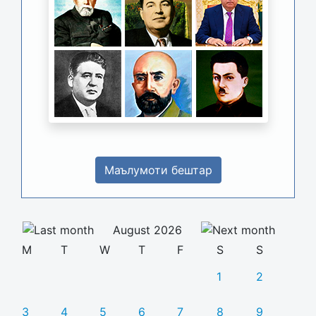
Маълумоти бештар
August 2026
M
T
W
T
F
S
S
1
2
3
4
5
6
7
8
9