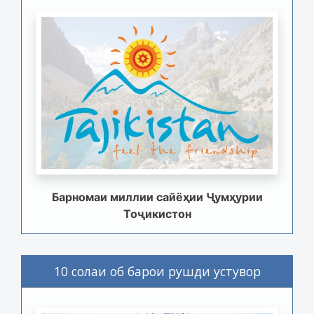
Барномаи миллии сайёҳии Ҷумҳурии
Тоҷикистон
10 солаи об барои рушди устувор