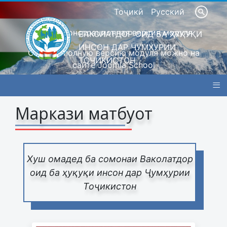
Тоҷикӣ
Русский
Это демонстрационная версия модуля
ВАКОЛАТДОР ОИД БА ҲУҚУҚИ
ИНСОН ДАР ҶУМҲУРИИ
Скачать полную версию модуля можно на
ТОҶИКИСТОН
сайте Joomla School
≡
Барои шахсони сустбин
Маркази матбуот
Хуш омадед ба сомонаи Ваколатдор
оид ба ҳуқуқи инсон дар Ҷумҳурии
Тоҷикистон