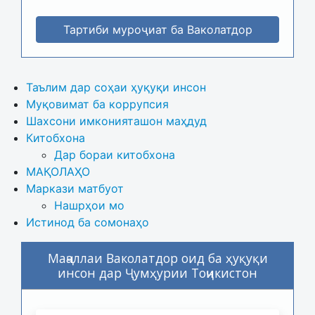
Тартиби муроҷиат ба Ваколатдор
Таълим дар соҳаи ҳуқуқи инсон
Муқовимат ба коррупсия
Шахсони имконияташон маҳдуд
Китобхона
Дар бораи китобхона 
МАҚОЛАҲО
Маркази матбуот
Нашрҳои мо
Истинод ба сомонаҳо
Маҷаллаи Ваколатдор оид ба ҳуқуқи
инсон дар Ҷумҳурии Тоҷикистон