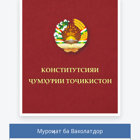
Муроҷиат ба Ваколатдор