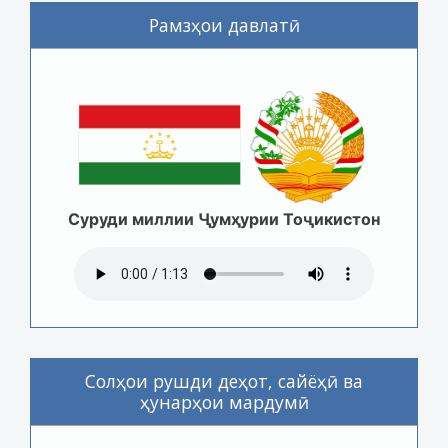
Рамзҳои давлатӣ
Суруди миллии Ҷумҳурии Тоҷикистон
Солҳои рушди деҳот, сайёҳӣ ва
ҳунарҳои мардумӣ