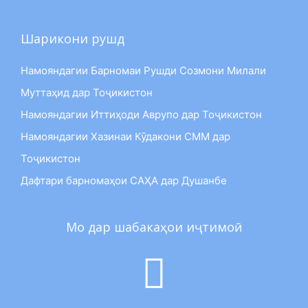
Шарикони рушд
Намояндагии Барномаи Рушди Созмони Милали
Муттаҳид дар Тоҷикистон
Намояндагии Иттиҳоди Аврупо дар Тоҷикистон
Намояндагии Хазинаи Кӯдакони СММ дар
Тоҷикистон
Дафтари барномаҳои САҲА дар Душанбе
Мо дар шабакаҳои иҷтимоӣ