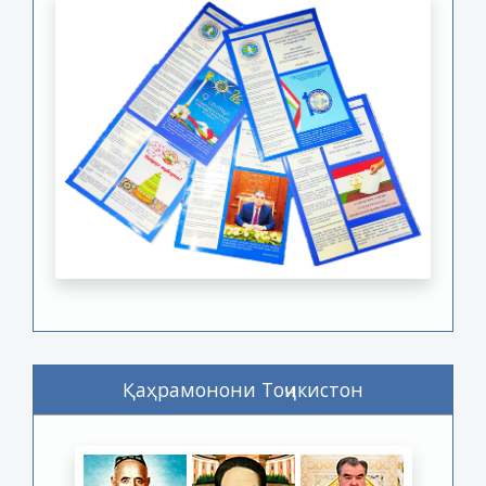
Қаҳрамонони Тоҷикистон