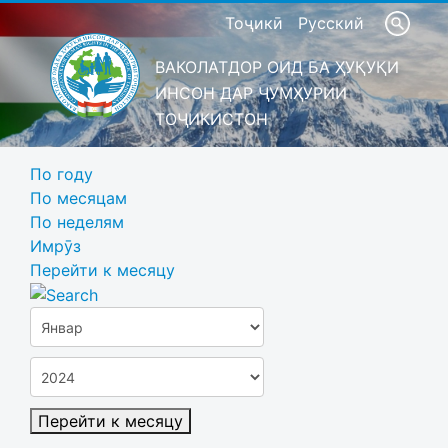
Тоҷикӣ
Русский
ВАКОЛАТДОР ОИД БА ҲУҚУҚИ
ИНСОН ДАР ҶУМҲУРИИ
ТОҶИКИСТОН
По году
По месяцам
По неделям
Имрӯз
Перейти к месяцу
Перейти к месяцу