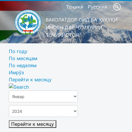
Тоҷикӣ
Русский
ВАКОЛАТДОР ОИД БА ҲУҚУҚИ
ИНСОН ДАР ҶУМҲУРИИ
ТОҶИКИСТОН
По году
По месяцам
По неделям
Имрӯз
Перейти к месяцу
Перейти к месяцу