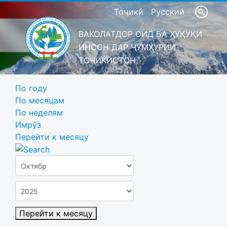
Тоҷикӣ
Русский
ВАКОЛАТДОР ОИД БА ҲУҚУҚИ
ИНСОН ДАР ҶУМҲУРИИ
ТОҶИКИСТОН
По году
По месяцам
По неделям
Имрӯз
Перейти к месяцу
Перейти к месяцу