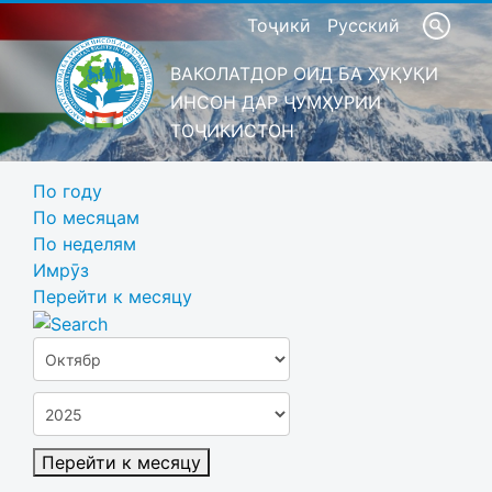
Тоҷикӣ
Русский
ВАКОЛАТДОР ОИД БА ҲУҚУҚИ
ИНСОН ДАР ҶУМҲУРИИ
ТОҶИКИСТОН
По году
По месяцам
По неделям
Имрӯз
Перейти к месяцу
Перейти к месяцу