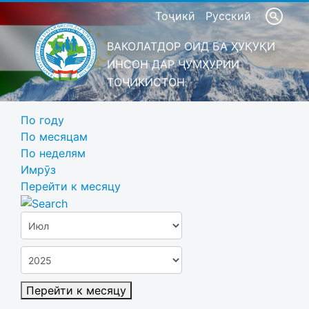
Тоҷикӣ
Русский
ВАКОЛАТДОР ОИД БА ҲУҚУҚИ
ИНСОН ДАР ҶУМҲУРИИ
ТОҶИКИСТОН
По году
По месяцам
По неделям
Имрӯз
Перейти к месяцу
Перейти к месяцу