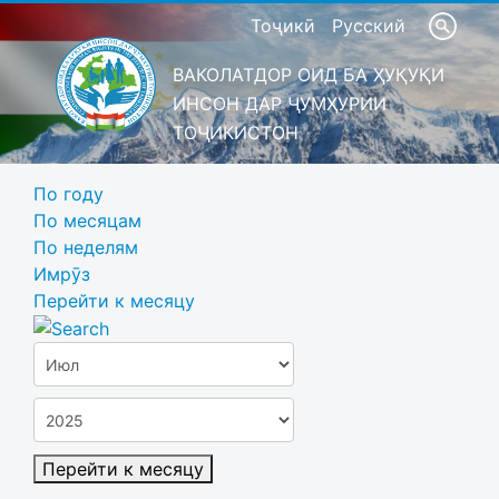
Тоҷикӣ
Русский
ВАКОЛАТДОР ОИД БА ҲУҚУҚИ
ИНСОН ДАР ҶУМҲУРИИ
ТОҶИКИСТОН
По году
По месяцам
По неделям
Имрӯз
Перейти к месяцу
Перейти к месяцу