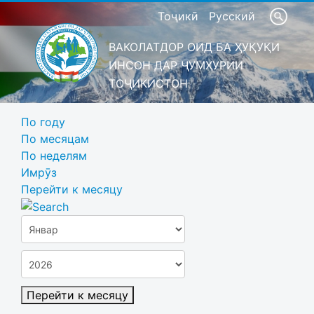
Тоҷикӣ
Русский
ВАКОЛАТДОР ОИД БА ҲУҚУҚИ
ИНСОН ДАР ҶУМҲУРИИ
ТОҶИКИСТОН
По году
По месяцам
По неделям
Имрӯз
Перейти к месяцу
Перейти к месяцу