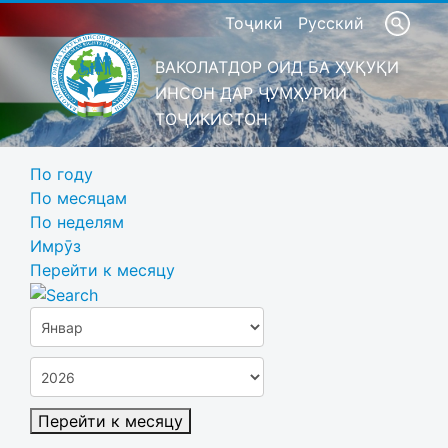
Тоҷикӣ
Русский
ВАКОЛАТДОР ОИД БА ҲУҚУҚИ
ИНСОН ДАР ҶУМҲУРИИ
ТОҶИКИСТОН
По году
По месяцам
По неделям
Имрӯз
Перейти к месяцу
Перейти к месяцу