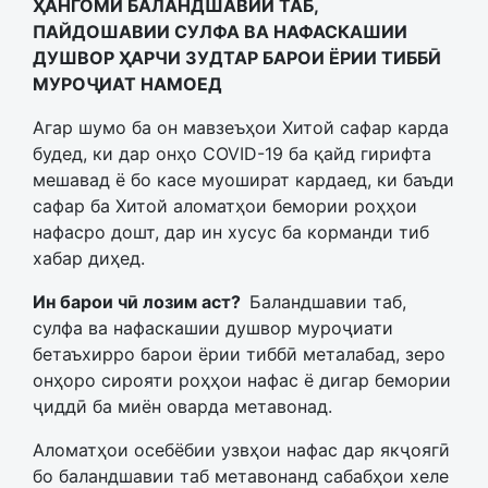
ҲАНГОМИ БАЛАНДШАВИИ ТАБ,
ПАЙДОШАВИИ СУЛФА ВА НАФАСКАШИИ
ДУШВОР ҲАРЧИ ЗУДТАР БАРОИ ЁРИИ ТИББӢ
МУРОҶИАТ НАМОЕД
Агар шумо ба он мавзеъҳои Хитой сафар карда
будед, ки дар онҳо COVID-19 ба қайд гирифта
мешавад ё бо касе муошират кардаед, ки баъди
сафар ба Хитой аломатҳои бемории роҳҳои
нафасро дошт, дар ин хусус ба корманди тиб
хабар диҳед.
Ин барои чӣ лозим аст?
Баландшавии таб,
сулфа ва нафаскашии душвор муроҷиати
бетаъхирро барои ёрии тиббӣ металабад, зеро
онҳоро сирояти роҳҳои нафас ё дигар бемории
ҷиддӣ ба миён оварда метавонад.
Аломатҳои осебёбии узвҳои нафас дар якҷоягӣ
бо баландшавии таб метавонанд сабабҳои хеле