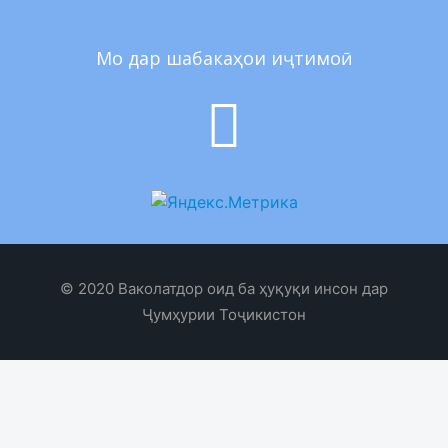
Мо дар шабакаҳои иҷтимоӣ
© 2020 Ваколатдор оид ба ҳуқуқи инсон дар
Ҷумҳурии Тоҷикистон