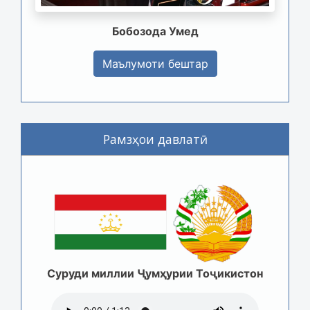
Бобозода Умед
Маълумоти бештар
Рамзҳои давлатӣ
Суруди миллии Ҷумҳурии Тоҷикистон