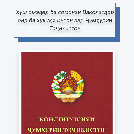
Хуш омадед ба сомонаи Ваколатдор
оид ба ҳуқуқи инсон дар Ҷумҳурии
Тоҷикистон