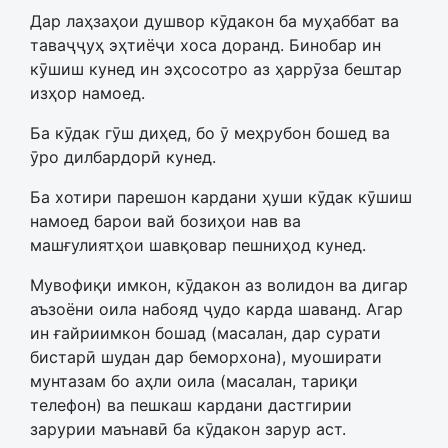
Дар лаҳзаҳои душвор кӯдакон ба муҳаббат ва
таваҷҷуҳ эҳтиёҷи хоса доранд. Бинобар ин
кӯшиш кунед ин эҳсосотро аз ҳаррӯза бештар
изҳор намоед.
Ба кӯдак гӯш диҳед, бо ӯ меҳрубон бошед ва
ӯро дилбардорӣ кунед.
Ба хотири парешон кардани ҳуши кӯдак кӯшиш
намоед барои вай бозиҳои нав ва
машғулиятҳои шавқовар пешниҳод кунед.
Мувофиқи имкон, кӯдакон аз волидон ва дигар
аъзоёни оила набояд ҷудо карда шаванд. Агар
ин ғайриимкон бошад (масалан, дар сурати
бистарӣ шудан дар беморхона), муоширати
мунтазам бо аҳли оила (масалан, тариқи
телефон) ва пешкаш кардани дастгирии
зарурии маънавӣ ба кӯдакон зарур аст.