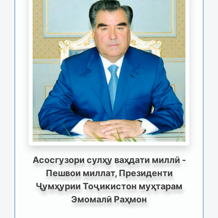
Асосгузори сулҳу ваҳдати миллӣ -
Пешвои миллат, Президенти
Ҷумҳурии Тоҷикистон муҳтарам
Эмомалӣ Раҳмон