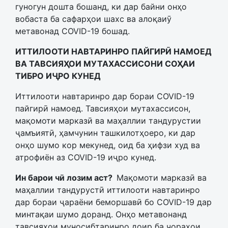
гуногун дошта бошанд, ки дар байни онҳо
вобаста ба сафарҳои шахс ва алоқаиӯ
метавонад COVID-19 бошад.
ИТТИЛООТИ НАВТАРИНРО ПАЙГИРӢ НАМОЕД
ВА ТАВСИЯҲОИ МУТАХАССИСОНИ СОҲАИ
ТИБРО ИҶРО КУНЕД
Иттилооти навтаринро дар бораи COVID-19
пайгирӣ намоед. Тавсияҳои мутахассисон,
мақомоти марказӣ ва маҳаллии тандурустии
ҷамъиятӣ, ҳамчунин ташкилотҳоеро, ки дар
онҳо шумо кор мекунед, оид ба ҳифзи худ ва
атрофиён аз COVID-19 иҷро кунед.
Ин барои чӣ лозим аст?
Мақомоти марказӣ ва
маҳаллии тандурустӣ иттилооти навтаринро
дар бораи ҷараёни беморшавӣ бо COVID-19 дар
минтақаи шумо доранд. Онҳо метавонанд
тавсияҳои муносибтаринро доир ба чораҳои