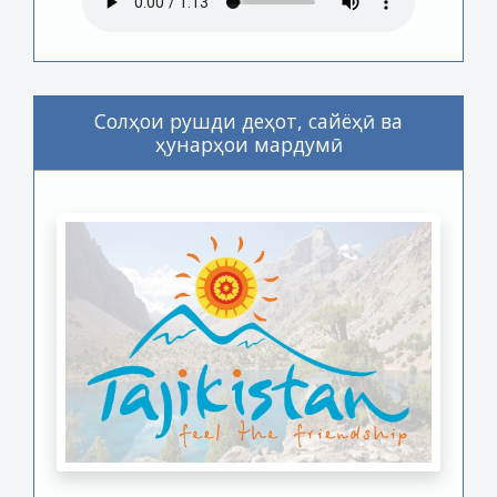
Солҳои рушди деҳот, сайёҳӣ ва
ҳунарҳои мардумӣ