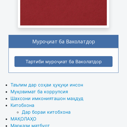
Муроҷиат ба Ваколатдор
Тартиби муроҷиат ба Ваколатдор
Таълим дар соҳаи ҳуқуқи инсон
Муқовимат ба коррупсия
Шахсони имконияташон маҳдуд
Китобхона
Дар бораи китобхона 
МАҚОЛАҲО
Маркази матбуот