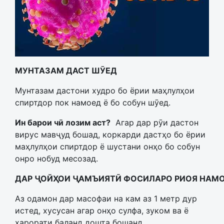
МУНТАЗАМ ДАСТ ШӮЕД
Мунтазам дастони худро бо ёрии маҳлулҳои
спиртдор пок намоед ё бо собун шӯед.
Ин барои чӣ лозим аст?
Агар дар рӯи дастон
вирус мавҷуд бошад, коркарди дастҳо бо ёрии
маҳлулҳои спиртдор ё шустани онҳо бо собун
онро нобуд месозад.
ДАР ҶОЙҲОИ ҶАМЪИЯТӢ ФОСИЛАРО РИОЯ НАМ
Аз одамон дар масофаи на кам аз 1 метр дур
истед, хусусан агар онҳо сулфа, зуком ва ё
ҳарорати баланд дошта бошанд.