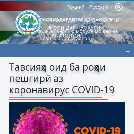
Тоҷикӣ
Русский
Это демонстрационная версия модуля
ВАКОЛАТДОР ОИД БА ҲУҚУҚИ
ИНСОН ДАР ҶУМҲУРИИ
Скачать полную версию модуля можно на
ТОҶИКИСТОН
сайте Joomla School
≡
Барои шахсони сустбин
Тавсияҳо оид ба роҳҳои
пешгирӣ аз
коронавирус COVID-19