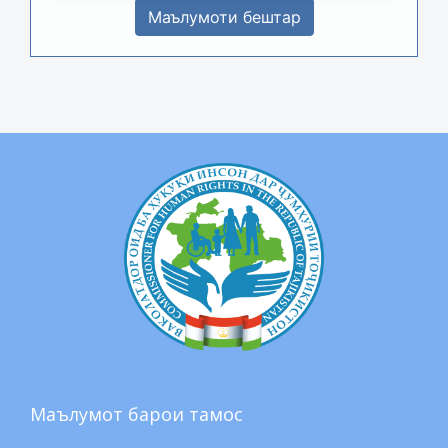
Маълумоти бештар
Маълумот барои тамос