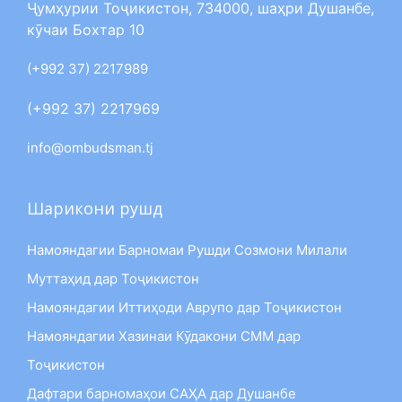
Ҷумҳурии Тоҷикистон, 734000, шаҳри Душанбе,
кӯчаи Бохтар 10
(+992 37) 2217989
(+992 37) 2217969
info@ombudsman.tj
Шарикони рушд
Намояндагии Барномаи Рушди Созмони Милали
Муттаҳид дар Тоҷикистон
Намояндагии Иттиҳоди Аврупо дар Тоҷикистон
Намояндагии Хазинаи Кӯдакони СММ дар
Тоҷикистон
Дафтари барномаҳои САҲА дар Душанбе