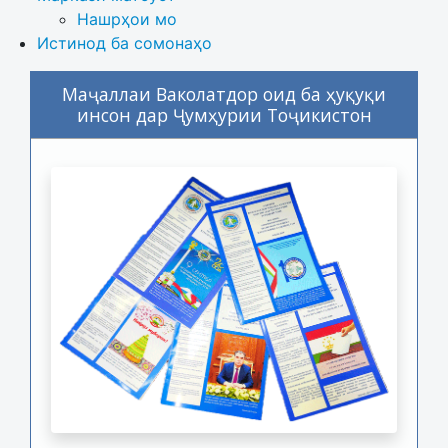
Нашрҳои мо
Истинод ба сомонаҳо
Маҷаллаи Ваколатдор оид ба ҳуқуқи
инсон дар Ҷумҳурии Тоҷикистон