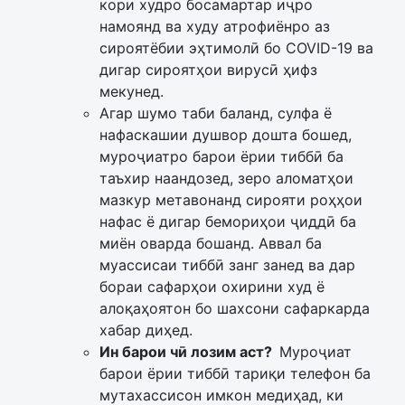
кори худро босамартар иҷро
намоянд ва худу атрофиёнро аз
сироятёбии эҳтимолӣ бо COVID-19 ва
дигар сироятҳои вирусӣ ҳифз
мекунед.
Агар шумо таби баланд, сулфа ё
нафаскашии душвор дошта бошед,
муроҷиатро барои ёрии тиббӣ ба
таъхир наандозед, зеро аломатҳои
мазкур метавонанд сирояти роҳҳои
нафас ё дигар бемориҳои ҷиддӣ ба
миён оварда бошанд. Аввал ба
муассисаи тиббӣ занг занед ва дар
бораи сафарҳои охирини худ ё
алоқаҳоятон бо шахсони сафаркарда
хабар диҳед.
Ин барои чӣ лозим аст?
Муроҷиат
барои ёрии тиббӣ тариқи телефон ба
мутахассисон имкон медиҳад, ки