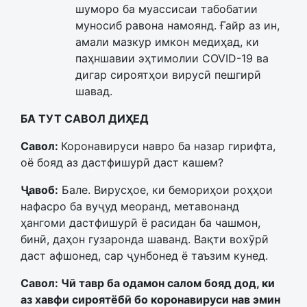
шуморо ба муассисаи табобатии
муносиб равона намоянд. Ғайр аз ин,
амали мазкур имкон медиҳад, ки
паҳншавии эҳтимолии COVID-19 ва
дигар сироятҳои вирусӣ пешгирӣ
шавад.
БА ТУТ САВОЛ ДИҲЕД
Савол:
Коронавируси навро ба назар гирифта,
оё бояд аз дастфишурӣ даст кашем?
Ҷавоб:
Бале. Вирусҳое, ки бемориҳои роҳҳои
нафасро ба вуҷуд меоранд, метавонанд
ҳангоми дастфишурӣ ё расидан ба чашмон,
бинӣ, даҳон гузаронда шаванд. Вақти вохӯрӣ
даст афшонед, сар ҷунбонед ё таъзим кунед.
Савол: Чӣ тавр ба одамон салом бояд дод, ки
аз хавфи сироятёбӣ бо коронавируси нав эмин