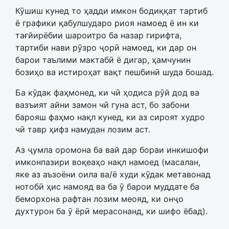
Кӯшиш кунед то ҳадди имкон бодиққат тартиб
ё графики қабулшударо риоя намоед ё ин ки
тағйирёбии шароитро ба назар гирифта,
тартиби нави рӯзро ҷорӣ намоед, ки дар он
барои таълими мактабӣ ё дигар, ҳамчунин
бозиҳо ва истироҳат вақт пешбинӣ шуда бошад.
Ба кӯдак фаҳмонед, ки чӣ ҳодиса рӯй дод ва
вазъият айни замон чӣ гуна аст, бо забони
барояш фаҳмо нақл кунед, ки аз сироят худро
чӣ тавр ҳифз намудан лозим аст.
Аз ҷумла оромона ба вай дар бораи инкишофи
имконпазири воқеаҳо нақл намоед (масалан,
яке аз аъзоёни оила ва/ё худи кӯдак метавонад
нотобӣ ҳис намояд ва ба ӯ барои муддате ба
беморхона рафтан лозим меояд, ки онҷо
духтурон ба ӯ ёрӣ мерасонанд, ки шифо ёбад).