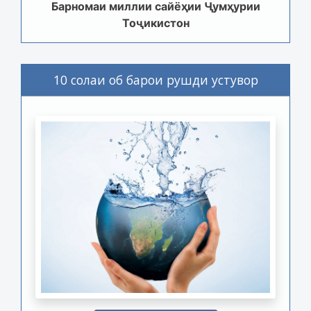
Барномаи миллии сайёҳии Ҷумҳурии
Тоҷикистон
10 солаи об барои рушди устувор