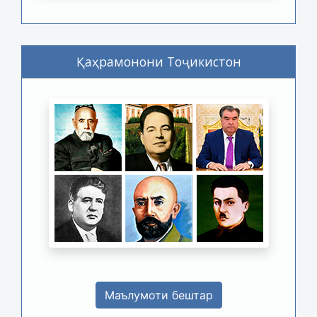
Қаҳрамонони Тоҷикистон
Маълумоти бештар