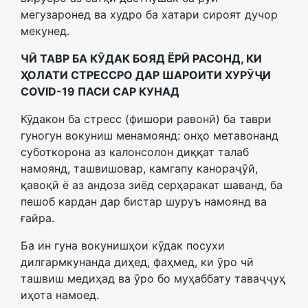
мегузаронед ва худро ба хатари сироят дучор
мекунед.
ЧӢ ТАВР БА КӮДАК БОЯД ЁРӢ РАСОНД, КИ
ҲОЛАТИ СТРЕССРО ДАР ШАРОИТИ ХУРӮҶИ
COVID-19 ПАСИ САР КУНАД
Кӯдакон ба стресс (фишори равонӣ) ба таври
гуногун вокуниш менамоянд: онҳо метавонанд
суботкорона аз калонсолон диққат талаб
намоянд, ташвишовар, камгапу канораҷӯй,
қавоқӣ ё аз андоза зиёд серҳаракат шаванд, ба
пешоб кардан дар бистар шуруъ намоянд ва
ғайра.
Ба ин гуна вокунишҳои кӯдак посухи
дилгармкунанда диҳед, фаҳмед, ки ӯро чӣ
ташвиш медиҳад ва ӯро бо муҳаббату таваҷҷуҳ
иҳота намоед.