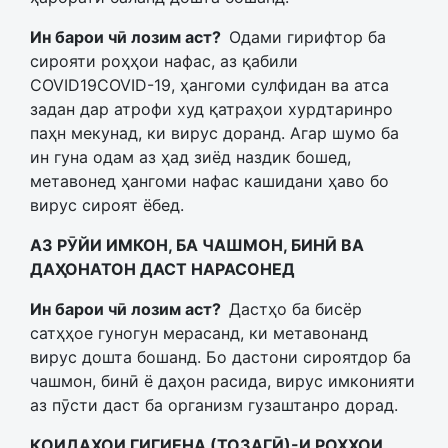
Ин барои чӣ лозим аст?
Одами гирифтор ба
сирояти роҳҳои нафас, аз қабили
COVID19COVID-19, ҳангоми сулфидан ва атса
задан дар атрофи худ қатраҳои хурдтаринро
паҳн мекунад, ки вирус доранд. Агар шумо ба
ин гуна одам аз ҳад зиёд наздик бошед,
метавонед ҳангоми нафас кашидани ҳаво бо
вирус сироят ёбед.
АЗ РӮЙИ ИМКОН, БА ЧАШМОН, БИНӢ ВА
ДАҲОНАТОН ДАСТ НАРАСОНЕД
Ин барои чӣ лозим аст?
Дастҳо ба бисёр
сатҳҳое гуногун мерасанд, ки метавонанд
вирус дошта бошанд. Бо дастони сироятдор ба
чашмон, бинӣ ё даҳон расида, вирус имконияти
аз пӯсти даст ба организм гузаштанро дорад.
ҚОИДАҲОИ ГИГИЕНА (ТОЗАГӢ)-И РОҲҲОИ