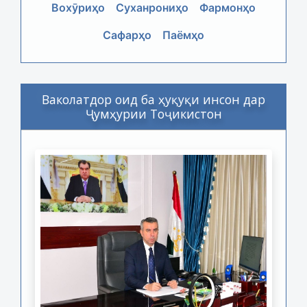
Вохӯриҳо
Суханрониҳо
Фармонҳо
Сафарҳо
Паёмҳо
Ваколатдор оид ба ҳуқуқи инсон дар
Ҷумҳурии Тоҷикистон