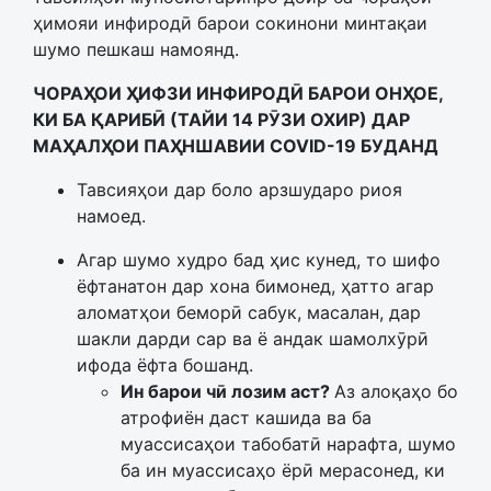
ҳимояи инфиродӣ барои сокинони минтақаи
шумо пешкаш намоянд.
ЧОРАҲОИ ҲИФЗИ ИНФИРОДӢ БАРОИ ОНҲОЕ,
КИ БА ҚАРИБӢ (ТАЙИ 14 РӮЗИ ОХИР) ДАР
МАҲАЛҲОИ ПАҲНШАВИИ COVID-19 БУДАНД
Тавсияҳои дар боло арзшударо риоя
намоед.
Агар шумо худро бад ҳис кунед, то шифо
ёфтанатон дар хона бимонед, ҳатто агар
аломатҳои беморӣ сабук, масалан, дар
шакли дарди сар ва ё андак шамолхӯрӣ
ифода ёфта бошанд.
Ин барои чӣ лозим аст?
Аз алоқаҳо бо
атрофиён даст кашида ва ба
муассисаҳои табобатӣ нарафта, шумо
ба ин муассисаҳо ёрӣ мерасонед, ки