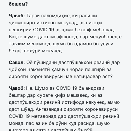
бошем?
Ҷавоб:
Тарзи саломдиҳие, ки расиши
ҷисмониро истисно мекунад, аз нигоҳи
пешгирии COVID 19 аз ҳама бехавф мебошад.
Вақте шумо даст меафшонед, сар меҷунбонед ё
таъзим менамоед, шумо бо одамон бо усули
бехаф вохӯрӣ мекунед.
Савол:
Оё пӯшидани дастпӯшакҳои резинӣ дар
ҷойҳои ҷамъиятӣ ҳамчун чораи пешгирӣ аз
сирояти коронавируси нав натиҷаовар аст?
Ҷавоб:
Не. Шумо аз COVID 19 ба андозаи
бештар дар сурате ҳифз мешавед, ки аз
дастпӯшакҳои резинӣ истифода накунед, аммо
даст шӯед. Ангезандаи сирояти коронавируси
COVID 19 метавонад дар дастпӯшакҳои резинӣ
монад, пас аз ин ба рӯйи худ расида, шумо
вирусро аз сатҳи дастпӯшак ба рӯй