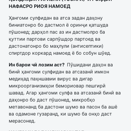
НАФАСРО РИОЯ НАМОЕД
Ҳангоми сулфидан ва атса задан даҳону
биниатонро бо дастмол ё оринҷи қатшуда
пӯшонед; дарҳол пас аз ин дастмолро ба
қуттии партови сарпӯшдор партоед ва
дастонатонро бо маҳлули (антисептики)
спиртдор коркард намоед ё бо собун шӯед.
Ин барои чӣ лозим аст?
Пӯшидани даҳон ва
бинӣ ҳангоми сулфидан ва атсазанӣ имкон
медиҳад паҳншавии вирус ва дигар
микроорганизмҳои бемориовар пешгирӣ
шавад. Агар ҳангоми сулфа ва атсазанӣ бинӣ ва
даҳонро бо даст пӯшонед, микробҳо
метавонанд ба дастони шумо ва пасон ба ашё
ва одамоне гузаранд, ки шумо ба онҳо даст
мерасонед.