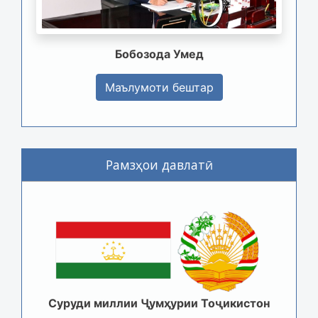
Бобозода Умед
Маълумоти бештар
Рамзҳои давлатӣ
Суруди миллии Ҷумҳурии Тоҷикистон