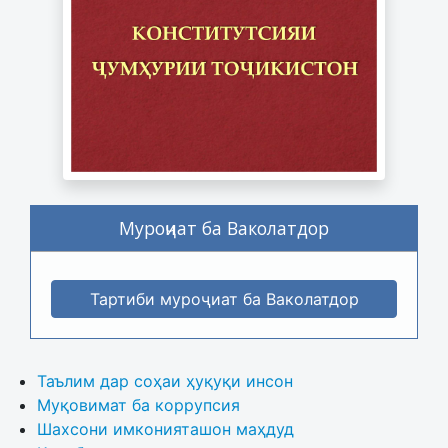
Муроҷиат ба Ваколатдор
Тартиби муроҷиат ба Ваколатдор
Таълим дар соҳаи ҳуқуқи инсон
Муқовимат ба коррупсия
Шахсони имконияташон маҳдуд