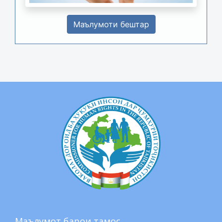
Маълумоти бештар
Маълумот барои тамос