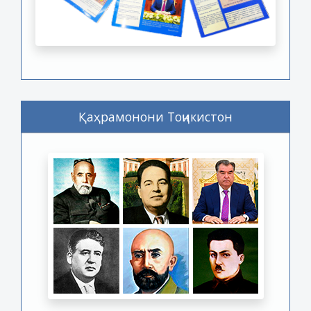
Қаҳрамонони Тоҷикистон