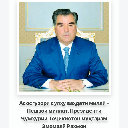
Асосгузори сулҳу ваҳдати миллӣ -
Пешвои миллат, Президенти
Ҷумҳурии Тоҷикистон муҳтарам
Эмомалӣ Раҳмон