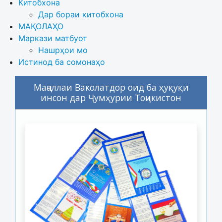
Китобхона
Дар бораи китобхона 
МАҚОЛАҲО
Маркази матбуот
Нашрҳои мо
Истинод ба сомонаҳо
Маҷаллаи Ваколатдор оид ба ҳуқуқи
инсон дар Ҷумҳурии Тоҷикистон