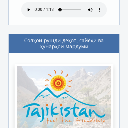
Солҳои рушди деҳот, сайёҳӣ ва
ҳунарҳои мардумӣ