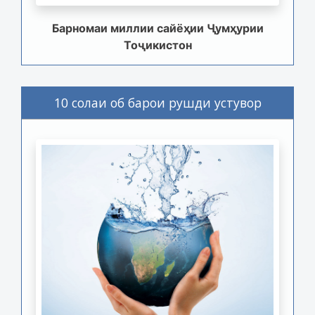
Барномаи миллии сайёҳии Ҷумҳурии
Тоҷикистон
10 солаи об барои рушди устувор