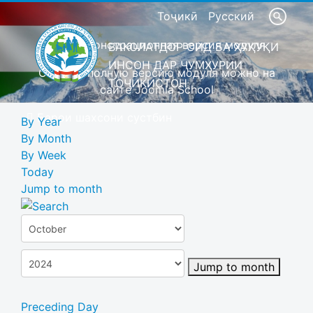
Тоҷикӣ
Русский
Это демонстрационная версия модуля
ВАКОЛАТДОР ОИД БА ҲУҚУҚИ
ИНСОН ДАР ҶУМҲУРИИ
Скачать полную версию модуля можно на
ТОҶИКИСТОН
сайте Joomla School
Барои шахсони сустбин
By Year
By Month
By Week
Today
Jump to month
Jump to month
Preceding Day