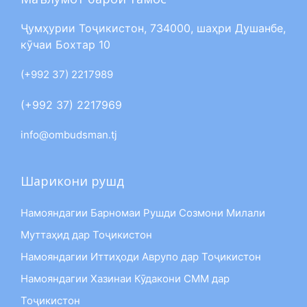
Ҷумҳурии Тоҷикистон, 734000, шаҳри Душанбе,
кӯчаи Бохтар 10
(+992 37) 2217989
(+992 37) 2217969
info@ombudsman.tj
Шарикони рушд
Намояндагии Барномаи Рушди Созмони Милали
Муттаҳид дар Тоҷикистон
Намояндагии Иттиҳоди Аврупо дар Тоҷикистон
Намояндагии Хазинаи Кӯдакони СММ дар
Тоҷикистон