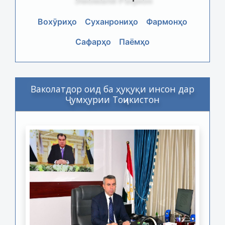
Вохӯриҳо
Суханрониҳо
Фармонҳо
Сафарҳо
Паёмҳо
Ваколатдор оид ба ҳуқуқи инсон дар
Ҷумҳурии Тоҷикистон