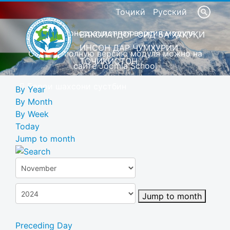
Тоҷикӣ
Русский
Это демонстрационная версия модуля
ВАКОЛАТДОР ОИД БА ҲУҚУҚИ
ИНСОН ДАР ҶУМҲУРИИ
Скачать полную версию модуля можно на
ТОҶИКИСТОН
сайте Joomla School
Барои шахсони сустбин
By Year
By Month
By Week
Today
Jump to month
Jump to month
Preceding Day