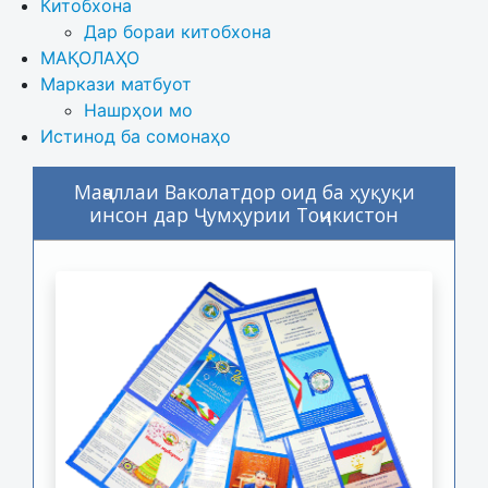
Китобхона
Дар бораи китобхона 
МАҚОЛАҲО
Маркази матбуот
Нашрҳои мо
Истинод ба сомонаҳо
Маҷаллаи Ваколатдор оид ба ҳуқуқи
инсон дар Ҷумҳурии Тоҷикистон