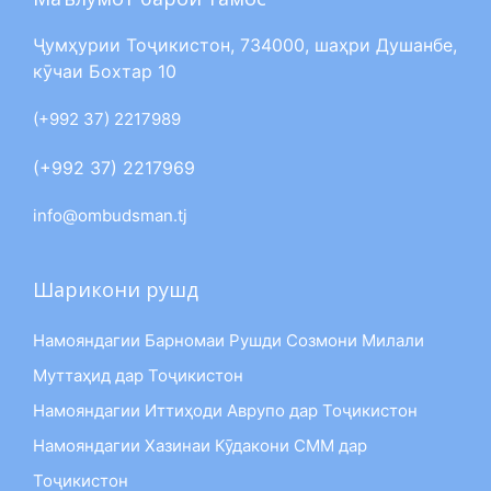
Ҷумҳурии Тоҷикистон, 734000, шаҳри Душанбе,
кӯчаи Бохтар 10
(+992 37) 2217989
(+992 37) 2217969
info@ombudsman.tj
Шарикони рушд
Намояндагии Барномаи Рушди Созмони Милали
Муттаҳид дар Тоҷикистон
Намояндагии Иттиҳоди Аврупо дар Тоҷикистон
Намояндагии Хазинаи Кӯдакони СММ дар
Тоҷикистон