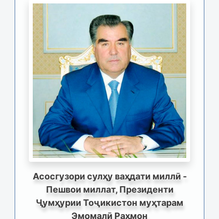
Асосгузори сулҳу ваҳдати миллӣ -
Пешвои миллат, Президенти
Ҷумҳурии Тоҷикистон муҳтарам
Эмомалӣ Раҳмон