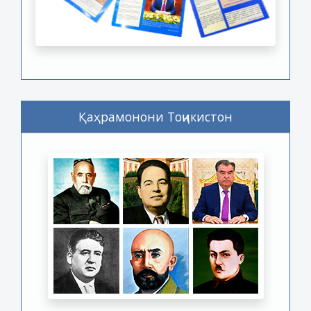
Қаҳрамонони Тоҷикистон