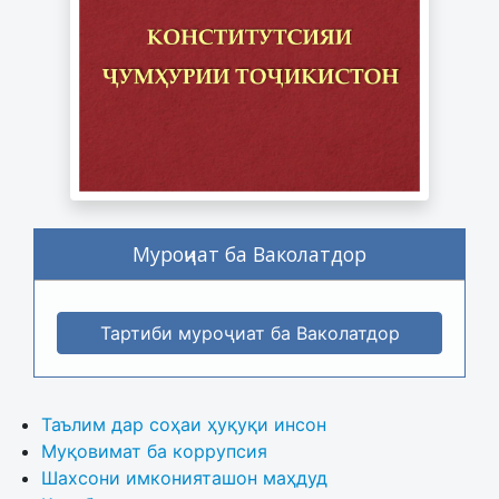
Муроҷиат ба Ваколатдор
Тартиби муроҷиат ба Ваколатдор
Таълим дар соҳаи ҳуқуқи инсон
Муқовимат ба коррупсия
Шахсони имконияташон маҳдуд