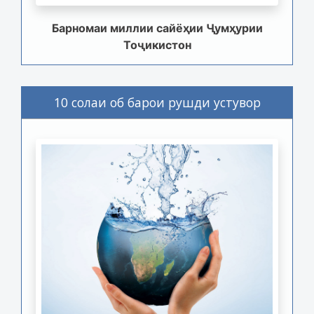
Барномаи миллии сайёҳии Ҷумҳурии
Тоҷикистон
10 солаи об барои рушди устувор