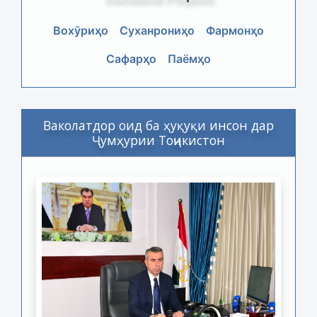
Вохӯриҳо
Суханрониҳо
Фармонҳо
Сафарҳо
Паёмҳо
Ваколатдор оид ба ҳуқуқи инсон дар
Ҷумҳурии Тоҷикистон