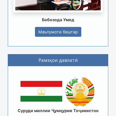
Бобозода Умед
Маълумоти бештар
Рамзҳои давлатӣ
Суруди миллии Ҷумҳурии Тоҷикистон