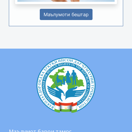
Маълумоти бештар
Маълумот барои тамос