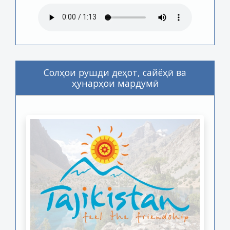
Солҳои рушди деҳот, сайёҳӣ ва
ҳунарҳои мардумӣ