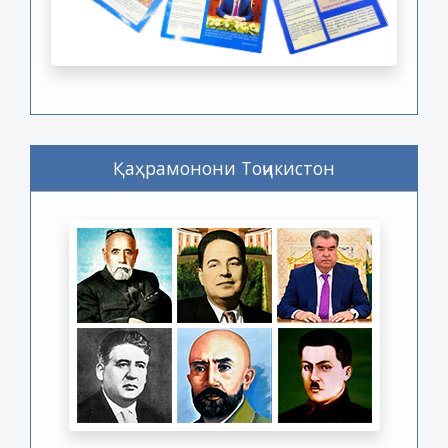
Қаҳрамонони Тоҷикистон