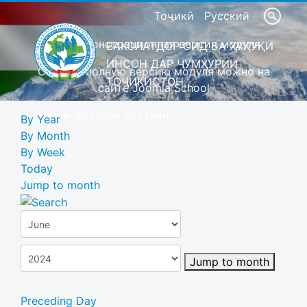
Тоҷикӣ
Русский
Это демонстрационная версия модуля
ВАКОЛАТДОР ОИД БА ҲУҚУҚИ
ИНСОН ДАР ҶУМҲУРИИ
Скачать полную версию модуля можно на
ТОҶИКИСТОН
сайте Joomla School
Барои шахсони сустбин
By Year
By Month
By Week
Today
Jump to month
Jump to month
Preceding Day