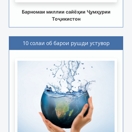
Барномаи миллии сайёҳии Ҷумҳурии
Тоҷикистон
10 солаи об барои рушди устувор