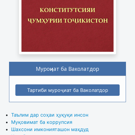
Муроҷиат ба Ваколатдор
Тартиби муроҷиат ба Ваколатдор
Таълим дар соҳаи ҳуқуқи инсон
Муқовимат ба коррупсия
Шахсони имконияташон маҳдуд