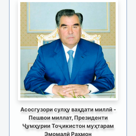
Асосгузори сулҳу ваҳдати миллӣ -
Пешвои миллат, Президенти
Ҷумҳурии Тоҷикистон муҳтарам
Эмомалӣ Раҳмон