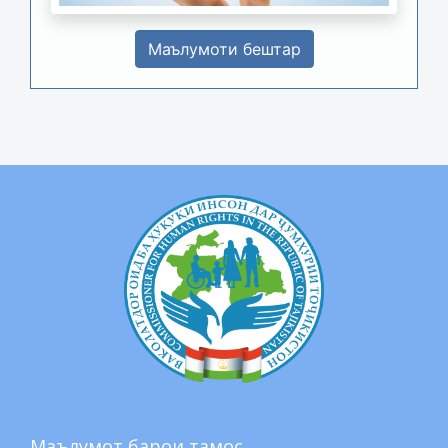
Маълумоти бештар
Маълумот барои тамос