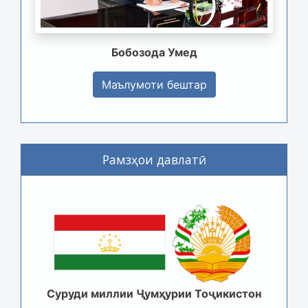
Бобозода Умед
Маълумоти бештар
Рамзҳои давлатӣ
Суруди миллии Ҷумҳурии Тоҷикистон