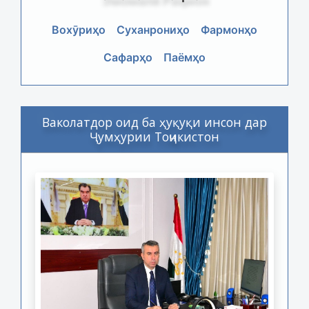
Вохӯриҳо
Суханрониҳо
Фармонҳо
Сафарҳо
Паёмҳо
Ваколатдор оид ба ҳуқуқи инсон дар
Ҷумҳурии Тоҷикистон