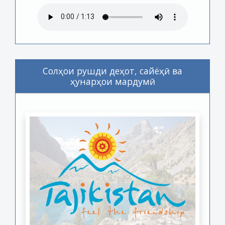
Солҳои рушди деҳот, сайёҳӣ ва
ҳунарҳои мардумӣ