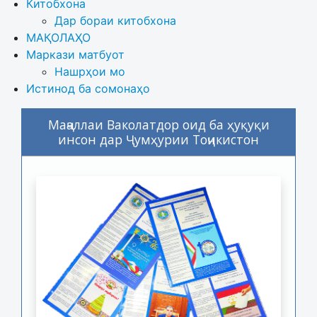
Китобхона
Дар бораи китобхона 
МАҚОЛАҲО
Маркази матбуот
Нашрҳои мо
Истинод ба сомонаҳо
Маҷаллаи Ваколатдор оид ба ҳуқуқи
инсон дар Ҷумҳурии Тоҷикистон