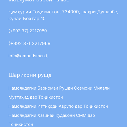
Ҷумҳурии Тоҷикистон, 734000, шаҳри Душанбе,
кӯчаи Бохтар 10
(+992 37) 2217989
(+992 37) 2217969
info@ombudsman.tj
Шарикони рушд
Намояндагии Барномаи Рушди Созмони Милали
Муттаҳид дар Тоҷикистон
Намояндагии Иттиҳоди Аврупо дар Тоҷикистон
Намояндагии Хазинаи Кӯдакони СММ дар
Тоҷикистон