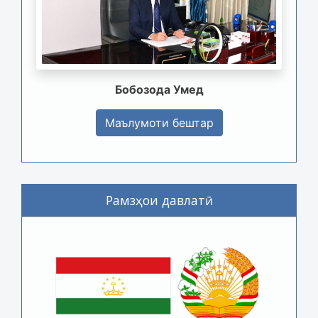
Бобозода Умед
Маълумоти бештар
Рамзҳои давлатӣ