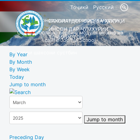
Тоҷикӣ
Русский
Это демонстрационная версия модуля
ВАКОЛАТДОР ОИД БА ҲУҚУҚИ
ИНСОН ДАР ҶУМҲУРИИ
Скачать полную версию модуля можно на
ТОҶИКИСТОН
сайте Joomla School
Барои шахсони сустбин
By Year
By Month
By Week
Today
Jump to month
Jump to month
Preceding Day