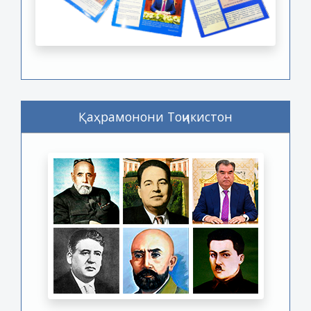
Қаҳрамонони Тоҷикистон