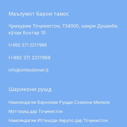
Маълумот барои тамос
Ҷумҳурии Тоҷикистон, 734000, шаҳри Душанбе,
кӯчаи Бохтар 10
(+992 37) 2217989
(+992 37) 2217969
info@ombudsman.tj
Шарикони рушд
Намояндагии Барномаи Рушди Созмони Милали
Муттаҳид дар Тоҷикистон
Намояндагии Иттиҳоди Аврупо дар Тоҷикистон