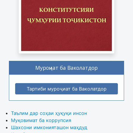
Муроҷиат ба Ваколатдор
Тартиби муроҷиат ба Ваколатдор
Таълим дар соҳаи ҳуқуқи инсон
Муқовимат ба коррупсия
Шахсони имконияташон маҳдуд