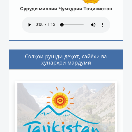
Суруди миллии Ҷумҳурии Тоҷикистон
Солҳои рушди деҳот, сайёҳӣ ва
ҳунарҳои мардумӣ