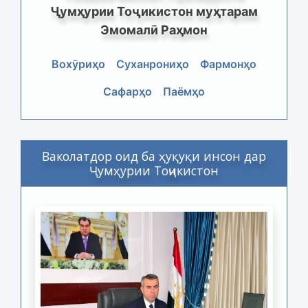
Ҷумҳурии Тоҷикистон муҳтарам
Эмомалӣ Раҳмон
Вохӯриҳо
Суханрониҳо
Фармонҳо
Сафарҳо
Паёмҳо
Ваколатдор оид ба ҳуқуқи инсон дар
Ҷумҳурии Тоҷикистон