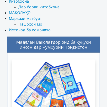
Китобхона
Дар бораи китобхона 
МАҚОЛАҲО
Маркази матбуот
Нашрҳои мо
Истинод ба сомонаҳо
Маҷаллаи Ваколатдор оид ба ҳуқуқи
инсон дар Ҷумҳурии Тоҷикистон