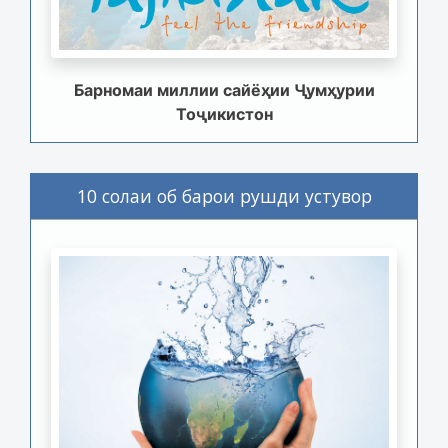
Барномаи миллии сайёҳии Ҷумҳурии
Тоҷикистон
10 солаи об барои рушди устувор