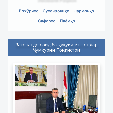
Вохӯриҳо
Суханрониҳо
Фармонҳо
Сафарҳо
Паёмҳо
Ваколатдор оид ба ҳуқуқи инсон дар
Ҷумҳурии Тоҷикистон