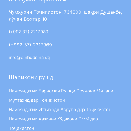
Ҷумҳурии Тоҷикистон, 734000, шаҳри Душанбе,
кӯчаи Бохтар 10
(+992 37) 2217989
(+992 37) 2217969
info@ombudsman.tj
Шарикони рушд
Намояндагии Барномаи Рушди Созмони Милали
Муттаҳид дар Тоҷикистон
Намояндагии Иттиҳоди Аврупо дар Тоҷикистон
Намояндагии Хазинаи Кӯдакони СММ дар
Тоҷикистон