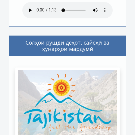
Солҳои рушди деҳот, сайёҳӣ ва
ҳунарҳои мардумӣ