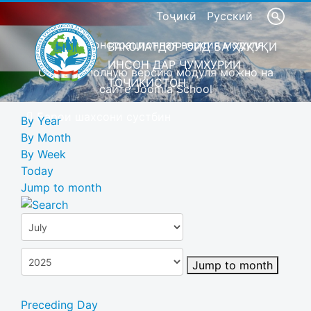
Тоҷикӣ
Русский
Это демонстрационная версия модуля
ВАКОЛАТДОР ОИД БА ҲУҚУҚИ
ИНСОН ДАР ҶУМҲУРИИ
Скачать полную версию модуля можно на
ТОҶИКИСТОН
сайте Joomla School
Барои шахсони сустбин
By Year
By Month
By Week
Today
Jump to month
Jump to month
Preceding Day