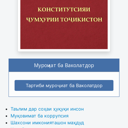
Муроҷиат ба Ваколатдор
Тартиби муроҷиат ба Ваколатдор
Таълим дар соҳаи ҳуқуқи инсон
Муқовимат ба коррупсия
Шахсони имконияташон маҳдуд