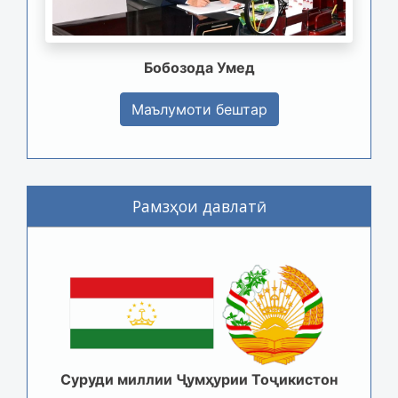
Бобозода Умед
Маълумоти бештар
Рамзҳои давлатӣ
Суруди миллии Ҷумҳурии Тоҷикистон