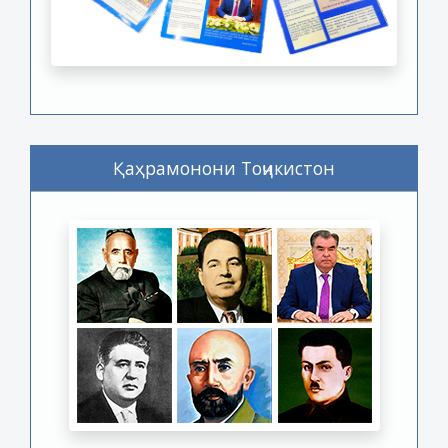
Қаҳрамонони Тоҷикистон