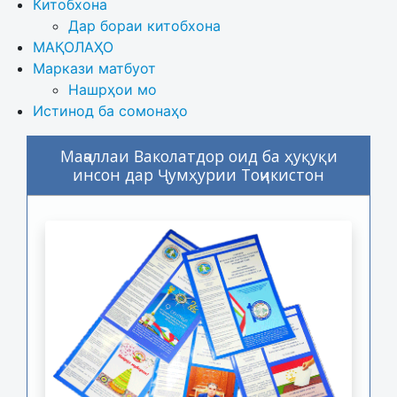
Китобхона
Дар бораи китобхона 
МАҚОЛАҲО
Маркази матбуот
Нашрҳои мо
Истинод ба сомонаҳо
Маҷаллаи Ваколатдор оид ба ҳуқуқи
инсон дар Ҷумҳурии Тоҷикистон