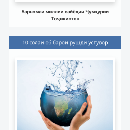
Барномаи миллии сайёҳии Ҷумҳурии
Тоҷикистон
10 солаи об барои рушди устувор