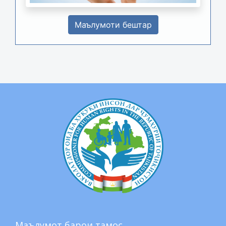
Маълумоти бештар
Маълумот барои тамос