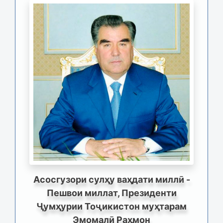
Асосгузори сулҳу ваҳдати миллӣ -
Пешвои миллат, Президенти
Ҷумҳурии Тоҷикистон муҳтарам
Эмомалӣ Раҳмон