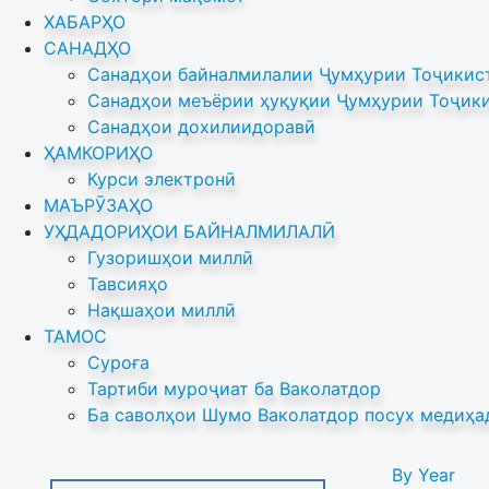
ХАБАРҲО
САНАДҲО
Санадҳои байналмилалии Ҷумҳурии Тоҷикист
Санадҳои меъёрии ҳуқуқии Ҷумҳурии Тоҷики
Санадҳои дохилиидоравӣ
ҲАМКОРИҲО
Курси электронӣ
МАЪРӮЗАҲО
УҲДАДОРИҲОИ БАЙНАЛМИЛАЛӢ
Гузоришҳои миллӣ
Тавсияҳо
Нақшаҳои миллӣ
ТАМОС
Суроға
Тартиби муроҷиат ба Ваколатдор
Ба саволҳои Шумо Ваколатдор посух медиҳа
By Year