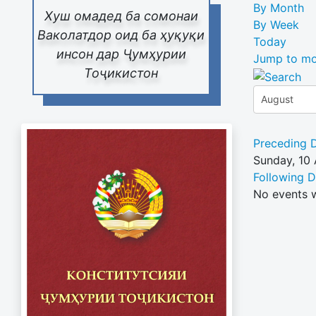
By Month
Хуш омадед ба сомонаи
By Week
Ваколатдор оид ба ҳуқуқи
Today
инсон дар Ҷумҳурии
Jump to mo
Тоҷикистон
Preceding 
Sunday, 10
Following 
No events 