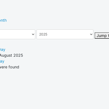
nth
Jump 
Day
 August 2025
Day
were found