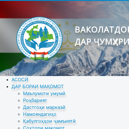
ВАКОЛАТДОР
ДАР ҶУМҲУР
АСОСӢ
ДАР БОРАИ МАҚОМОТ
Маълумоти умумӣ
Роҳбарият
Дастгоҳи марказӣ
Намояндагиҳо
Қабулгоҳҳои ҷамъиятӣ
Сохтори мақомот