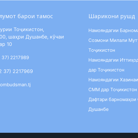
лумот барои тамос
Шарикони рушд
урии Тоҷикистон,
Намояндагии Барном
00, шаҳри Душанбе, кӯчаи
Созмони Милали Мут
ар 10
Тоҷикистон
 37) 2217989
Намояндагии Иттиҳо
дар Тоҷикистон
2 37) 2217969
Намояндагии Хазинаи
ombudsman.tj
СММ дар Тоҷикистон
Дафтари барномаҳои
Душанбе