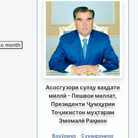
to month
Асосгузори сулҳу ваҳдати
миллӣ - Пешвои миллат,
Президенти Ҷумҳурии
Тоҷикистон муҳтарам
Эмомалӣ Раҳмон
Вохӯриҳо
Суханрониҳо