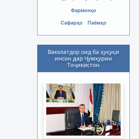
Фармонҳо
Сафарҳо
Паёмҳо
Ваколатдор оид ба ҳуқуқи
инсон дар Ҷумҳурии
Тоҷикистон