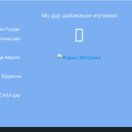
Мо дар шабакаҳои иҷтимоӣ
аи Рушди
таҳид дар
ди Аврупо
 Кӯдакони
 САҲА дар