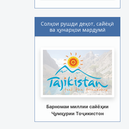
Солҳои рушди деҳот, сайёҳӣ
ва ҳунарҳои мардумӣ
Барномаи миллии сайёҳии
Ҷумҳурии Тоҷикистон