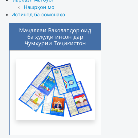
Нашрҳои мо
Истинод ба сомонаҳо
Маҷаллаи Ваколатдор оид
ба ҳуқуқи инсон дар
Ҷумҳурии Тоҷикистон