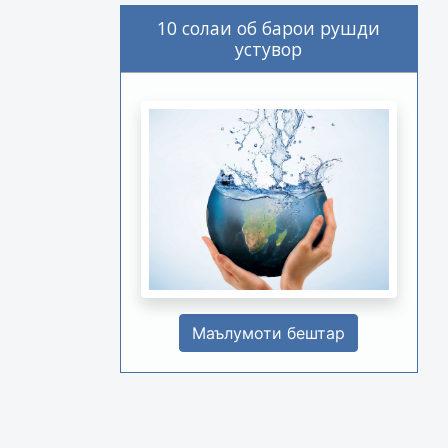
10 солаи об барои рушди
устувор
Маълумоти бештар