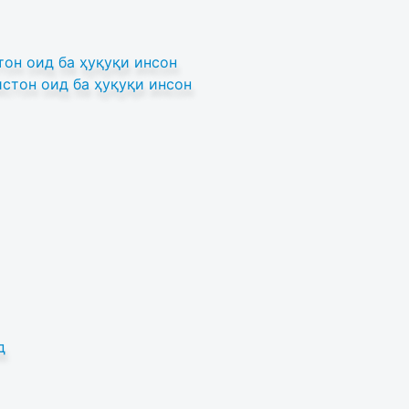
он оид ба ҳуқуқи инсон
стон оид ба ҳуқуқи инсон
д