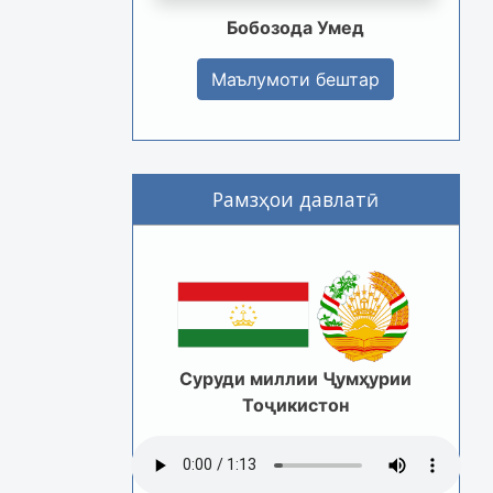
Бобозода Умед
Маълумоти бештар
Рамзҳои давлатӣ
Суруди миллии Ҷумҳурии
Тоҷикистон