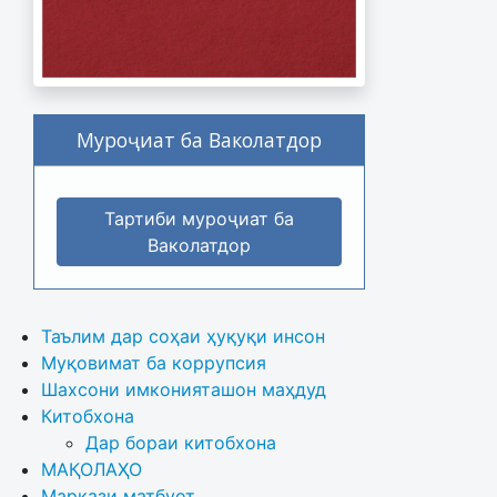
Муроҷиат ба Ваколатдор
Тартиби муроҷиат ба
Ваколатдор
Таълим дар соҳаи ҳуқуқи инсон
Муқовимат ба коррупсия
Шахсони имконияташон маҳдуд
Китобхона
Дар бораи китобхона 
МАҚОЛАҲО
Маркази матбуот