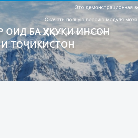
Это демонстрационная в
Скачать полную версию модуля можно
 ОИД БА ҲУҚУҚИ ИНСОН
Барои шахсони сустбин
ИИ ТОҶИКИСТОН