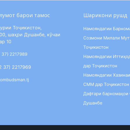
лумот барои тамос
Шарикони рушд
урии Тоҷикистон,
Намояндагии Барном
00, шаҳри Душанбе, кӯчаи
Созмони Милали Мут
ар 10
Тоҷикистон
 37) 2217989
Намояндагии Иттиҳо
дар Тоҷикистон
2 37) 2217969
Намояндагии Хазинаи
ombudsman.tj
СММ дар Тоҷикистон
Дафтари барномаҳои
Душанбе