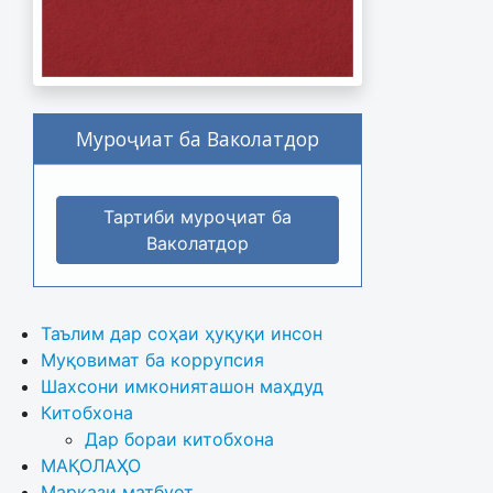
Муроҷиат ба Ваколатдор
Тартиби муроҷиат ба
Ваколатдор
Таълим дар соҳаи ҳуқуқи инсон
Муқовимат ба коррупсия
Шахсони имконияташон маҳдуд
Китобхона
Дар бораи китобхона 
МАҚОЛАҲО
Маркази матбуот