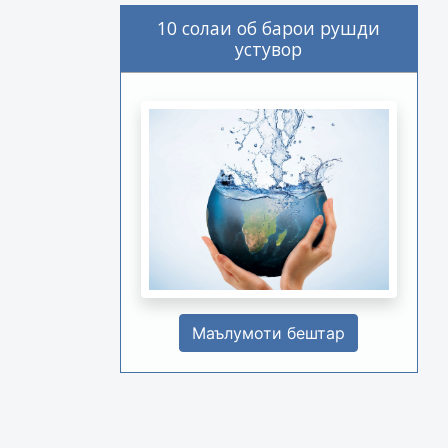
10 солаи об барои рушди
устувор
Маълумоти бештар