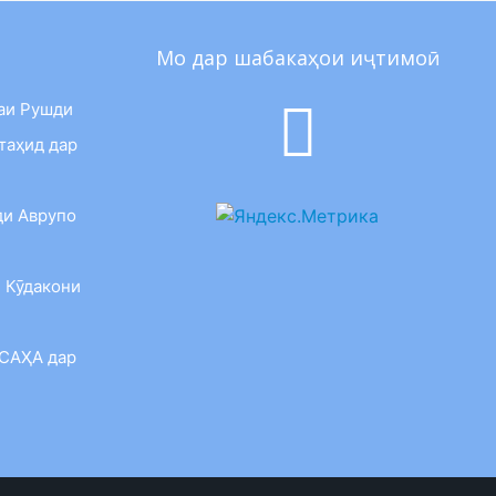
Мо дар шабакаҳои иҷтимоӣ
аи Рушди
таҳид дар
ди Аврупо
 Кӯдакони
 САҲА дар