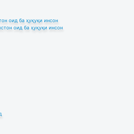
он оид ба ҳуқуқи инсон
стон оид ба ҳуқуқи инсон
д