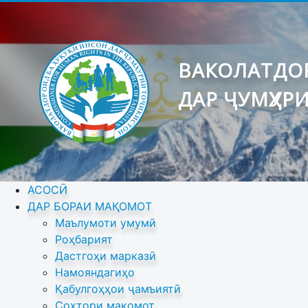
ВАКОЛАТДОР
ДАР ҶУМҲУР
АСОСӢ
ДАР БОРАИ МАҚОМОТ
Маълумоти умумӣ
Роҳбарият
Дастгоҳи марказӣ
Намояндагиҳо
Қабулгоҳҳои ҷамъиятӣ
Сохтори мақомот