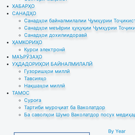
ХАБАРҲО
САНАДҲО
Санадҳои байналмилалии Ҷумҳурии Тоҷикист
Санадҳои меъёрии ҳуқуқии Ҷумҳурии Тоҷики
Санадҳои дохилиидоравӣ
ҲАМКОРИҲО
Курси электронӣ
МАЪРӮЗАҲО
УҲДАДОРИҲОИ БАЙНАЛМИЛАЛӢ
Гузоришҳои миллӣ
Тавсияҳо
Нақшаҳои миллӣ
ТАМОС
Суроға
Тартиби муроҷиат ба Ваколатдор
Ба саволҳои Шумо Ваколатдор посух медиҳа
By Year