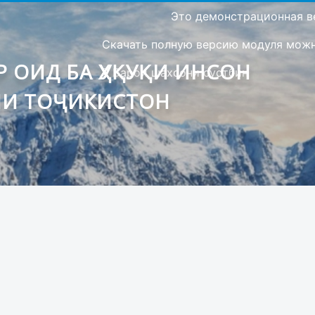
Это демонстрационная в
Скачать полную версию модуля можно
 ОИД БА ҲУҚУҚИ ИНСОН
Барои шахсони сустбин
ИИ ТОҶИКИСТОН