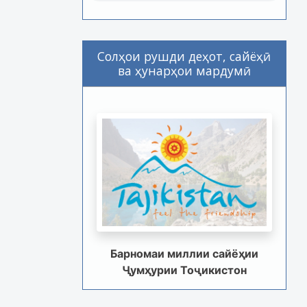
Солҳои рушди деҳот, сайёҳӣ
ва ҳунарҳои мардумӣ
Барномаи миллии сайёҳии
Ҷумҳурии Тоҷикистон