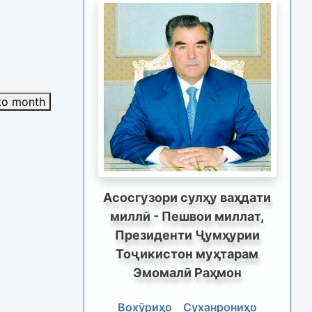
to month
Асосгузори сулҳу ваҳдати
миллӣ - Пешвои миллат,
Президенти Ҷумҳурии
Тоҷикистон муҳтарам
Эмомалӣ Раҳмон
Вохӯриҳо
Суханрониҳо