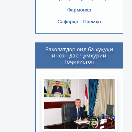
Фармонҳо
Сафарҳо
Паёмҳо
Ваколатдор оид ба ҳуқуқи
инсон дар Ҷумҳурии
Тоҷикистон