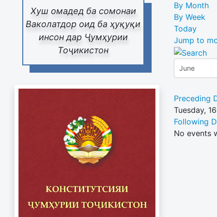
By Month
Хуш омадед ба сомонаи
By Week
Ваколатдор оид ба ҳуқуқи
Today
инсон дар Ҷумҳурии
Jump to mo
Тоҷикистон
Preceding 
Tuesday, 1
Following 
No events 