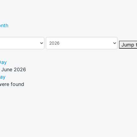
nth
Jump 
Day
6 June 2026
Day
were found