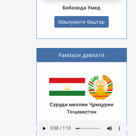
Бобозода Умед
Маълумоти бештар
Рамзҳои давлатӣ
Суруди миллии Ҷумҳурии
Тоҷикистон