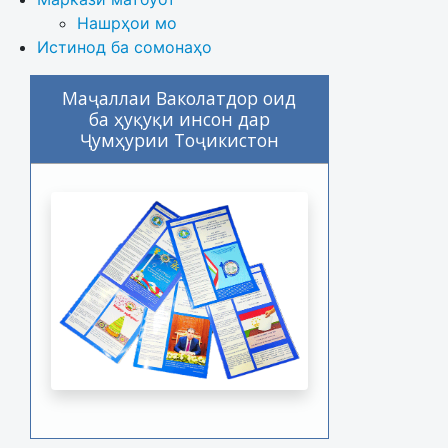
Нашрҳои мо
Истинод ба сомонаҳо
Маҷаллаи Ваколатдор оид
ба ҳуқуқи инсон дар
Ҷумҳурии Тоҷикистон