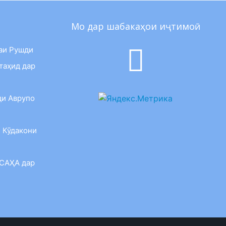
Мо дар шабакаҳои иҷтимоӣ
аи Рушди
таҳид дар
ди Аврупо
 Кӯдакони
 САҲА дар