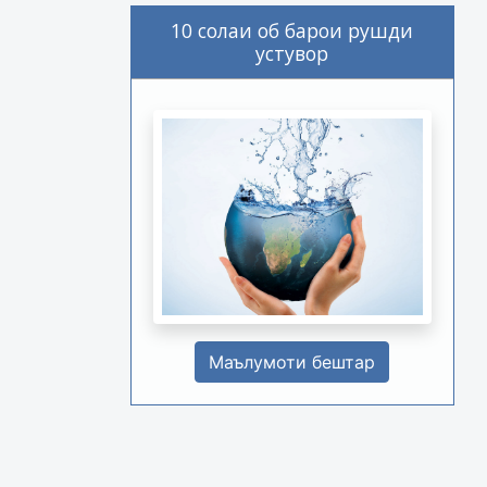
10 солаи об барои рушди
устувор
Маълумоти бештар