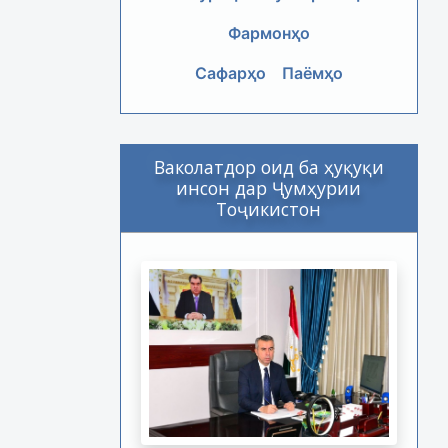
Фармонҳо
Сафарҳо
Паёмҳо
Ваколатдор оид ба ҳуқуқи
инсон дар Ҷумҳурии
Тоҷикистон