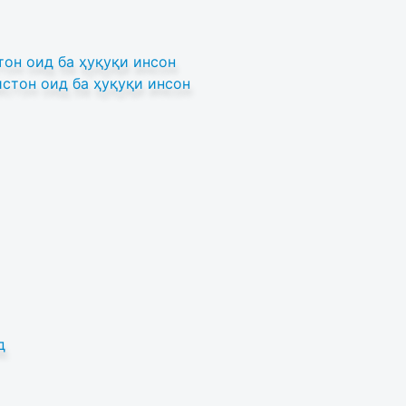
он оид ба ҳуқуқи инсон
стон оид ба ҳуқуқи инсон
д