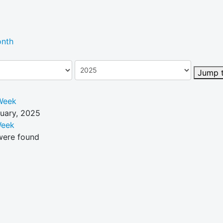
nth
Jump 
Week
ruary, 2025
Week
were found