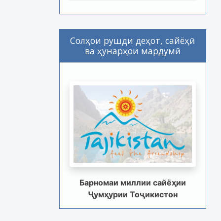
Солҳои рушди деҳот, сайёҳӣ
ва ҳунарҳои мардумӣ
Барномаи миллии сайёҳии
Ҷумҳурии Тоҷикистон