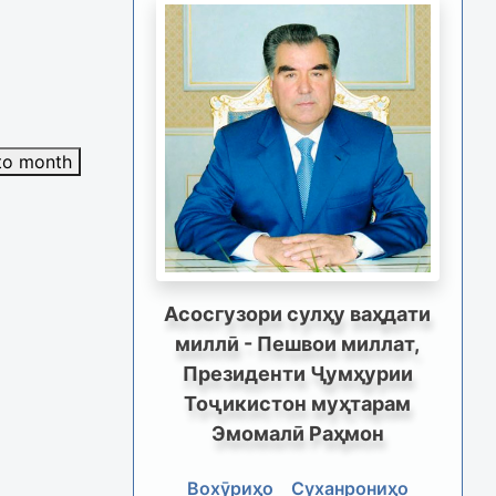
to month
Асосгузори сулҳу ваҳдати
миллӣ - Пешвои миллат,
Президенти Ҷумҳурии
Тоҷикистон муҳтарам
Эмомалӣ Раҳмон
Вохӯриҳо
Суханрониҳо