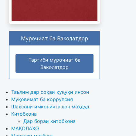
Муроҷиат ба Ваколатдор
Тартиби муроҷиат ба
Ваколатдор
Таълим дар соҳаи ҳуқуқи инсон
Муқовимат ба коррупсия
Шахсони имконияташон маҳдуд
Китобхона
Дар бораи китобхона 
МАҚОЛАҲО
Маркази матбуот