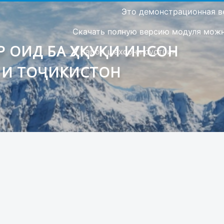
Это демонстрационная в
Скачать полную версию модуля можно
 ОИД БА ҲУҚУҚИ ИНСОН
Барои шахсони сустбин
ИИ ТОҶИКИСТОН