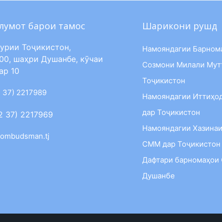
лумот барои тамос
Шарикони рушд
урии Тоҷикистон,
Намояндагии Барном
00, шаҳри Душанбе, кӯчаи
Созмони Милали Мут
ар 10
Тоҷикистон
 37) 2217989
Намояндагии Иттиҳо
дар Тоҷикистон
2 37) 2217969
Намояндагии Хазинаи
ombudsman.tj
СММ дар Тоҷикистон
Дафтари барномаҳои
Душанбе