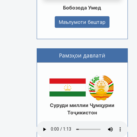
Бобозода Умед
Маълумоти бештар
Рамзҳои давлатӣ
Суруди миллии Ҷумҳурии
Тоҷикистон