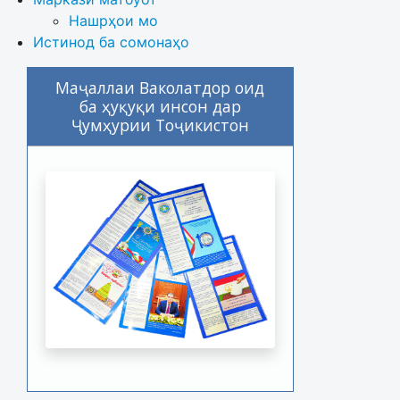
Нашрҳои мо
Истинод ба сомонаҳо
Маҷаллаи Ваколатдор оид
ба ҳуқуқи инсон дар
Ҷумҳурии Тоҷикистон