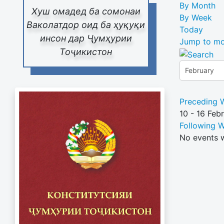
By Month
Хуш омадед ба сомонаи
By Week
Ваколатдор оид ба ҳуқуқи
Today
инсон дар Ҷумҳурии
Jump to mo
Тоҷикистон
Preceding 
10 - 16 Feb
Following 
No events 