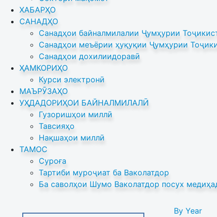
ХАБАРҲО
САНАДҲО
Санадҳои байналмилалии Ҷумҳурии Тоҷикист
Санадҳои меъёрии ҳуқуқии Ҷумҳурии Тоҷики
Санадҳои дохилиидоравӣ
ҲАМКОРИҲО
Курси электронӣ
МАЪРӮЗАҲО
УҲДАДОРИҲОИ БАЙНАЛМИЛАЛӢ
Гузоришҳои миллӣ
Тавсияҳо
Нақшаҳои миллӣ
ТАМОС
Суроға
Тартиби муроҷиат ба Ваколатдор
Ба саволҳои Шумо Ваколатдор посух медиҳа
By Year