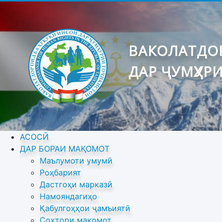
ВАКОЛАТДОР
ДАР ҶУМҲУР
АСОСӢ
ДАР БОРАИ МАҚОМОТ
Маълумоти умумӣ
Роҳбарият
Дастгоҳи марказӣ
Намояндагиҳо
Қабулгоҳҳои ҷамъиятӣ
Сохтори мақомот