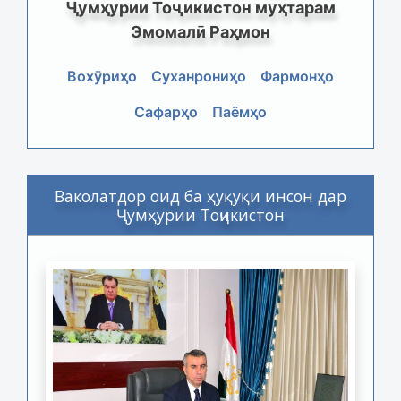
Ҷумҳурии Тоҷикистон муҳтарам
Эмомалӣ Раҳмон
Вохӯриҳо
Суханрониҳо
Фармонҳо
Сафарҳо
Паёмҳо
Ваколатдор оид ба ҳуқуқи инсон дар
Ҷумҳурии Тоҷикистон