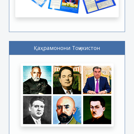
Қаҳрамонони Тоҷикистон