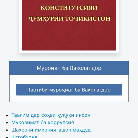
Муроҷиат ба Ваколатдор
Тартиби муроҷиат ба Ваколатдор
Таълим дар соҳаи ҳуқуқи инсон
Муқовимат ба коррупсия
Шахсони имконияташон маҳдуд
Китобхона