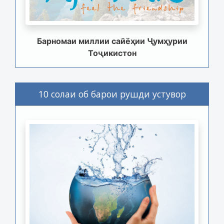
Барномаи миллии сайёҳии Ҷумҳурии
Тоҷикистон
10 солаи об барои рушди устувор