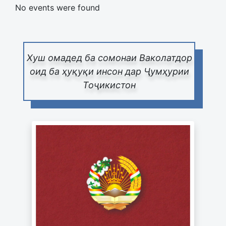
No events were found
Pagination List Limit
Хуш омадед ба сомонаи Ваколатдор
оид ба ҳуқуқи инсон дар Ҷумҳурии
Тоҷикистон