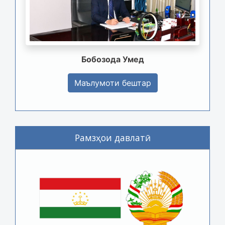
Бобозода Умед
Маълумоти бештар
Рамзҳои давлатӣ