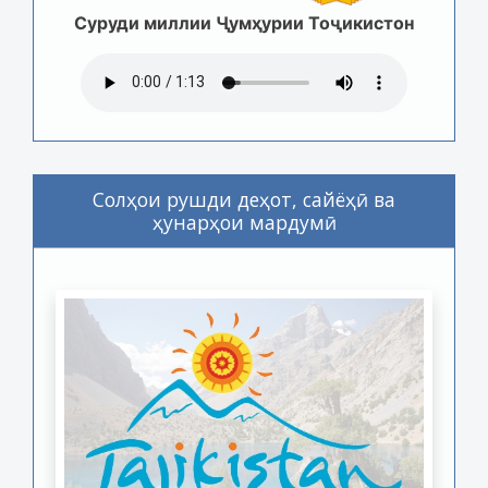
Суруди миллии Ҷумҳурии Тоҷикистон
Солҳои рушди деҳот, сайёҳӣ ва
ҳунарҳои мардумӣ