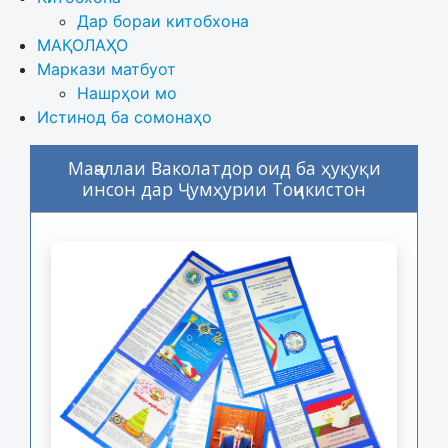
Дар бораи китобхона 
МАҚОЛАҲО
Маркази матбуот
Нашрҳои мо
Истинод ба сомонаҳо
Маҷаллаи Ваколатдор оид ба ҳуқуқи
инсон дар Ҷумҳурии Тоҷикистон