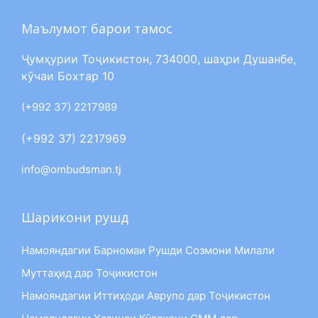
Маълумот барои тамос
Ҷумҳурии Тоҷикистон, 734000, шаҳри Душанбе,
кӯчаи Бохтар 10
(+992 37) 2217989
(+992 37) 2217969
info@ombudsman.tj
Шарикони рушд
Намояндагии Барномаи Рушди Созмони Милали
Муттаҳид дар Тоҷикистон
Намояндагии Иттиҳоди Аврупо дар Тоҷикистон