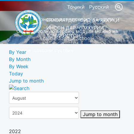
Тоҷикӣ
Русский
Это демонстрационная версия модуля
ВАКОЛАТДОР ОИД БА ҲУҚУҚИ
ИНСОН ДАР ҶУМҲУРИИ
Скачать полную версию модуля можно на
ТОҶИКИСТОН
сайте Joomla School
Барои шахсони сустбин
By Year
By Month
By Week
Today
Jump to month
Jump to month
2022