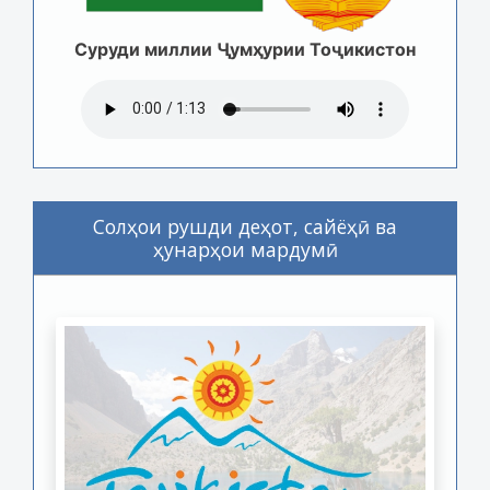
Суруди миллии Ҷумҳурии Тоҷикистон
Солҳои рушди деҳот, сайёҳӣ ва
ҳунарҳои мардумӣ