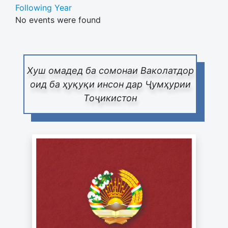
Following Year
No events were found
Pagination List Limit
Хуш омадед ба сомонаи Ваколатдор
оид ба ҳуқуқи инсон дар Ҷумҳурии
Тоҷикистон