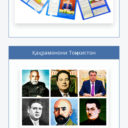
Қаҳрамонони Тоҷикистон