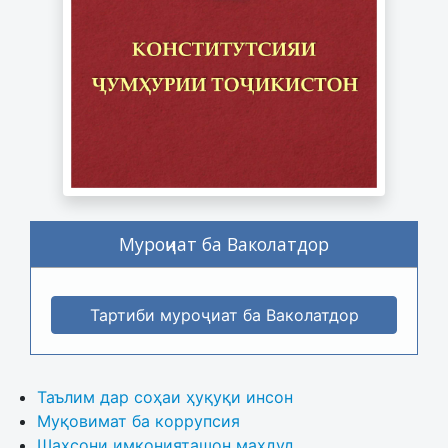
Муроҷиат ба Ваколатдор
Тартиби муроҷиат ба Ваколатдор
Таълим дар соҳаи ҳуқуқи инсон
Муқовимат ба коррупсия
Шахсони имконияташон маҳдуд