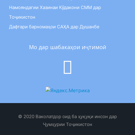
Намояндагии Хазинаи Кӯдакони СММ дар
Тоҷикистон
Дафтари барномаҳои САҲА дар Душанбе
Мо дар шабакаҳои иҷтимоӣ
© 2020 Ваколатдор оид ба ҳуқуқи инсон дар
Ҷумҳурии Тоҷикистон