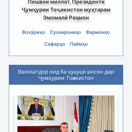
Пешвои миллат, Президенти
Ҷумҳурии Тоҷикистон муҳтарам
Эмомалӣ Раҳмон
Вохӯриҳо
Суханрониҳо
Фармонҳо
Сафарҳо
Паёмҳо
Ваколатдор оид ба ҳуқуқи инсон дар
Ҷумҳурии Тоҷикистон