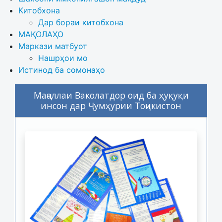
Китобхона
Дар бораи китобхона 
МАҚОЛАҲО
Маркази матбуот
Нашрҳои мо
Истинод ба сомонаҳо
Маҷаллаи Ваколатдор оид ба ҳуқуқи
инсон дар Ҷумҳурии Тоҷикистон