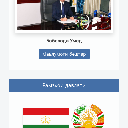
Бобозода Умед
Маълумоти бештар
Рамзҳои давлатӣ