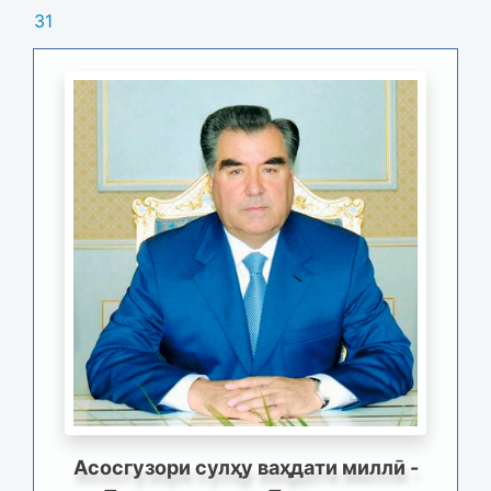
31
Асосгузори сулҳу ваҳдати миллӣ -