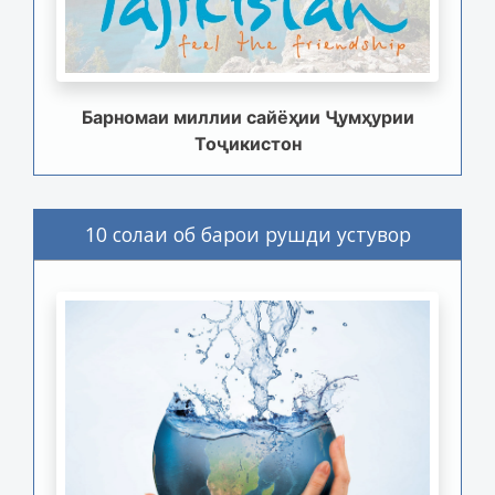
Барномаи миллии сайёҳии Ҷумҳурии
Тоҷикистон
10 солаи об барои рушди устувор