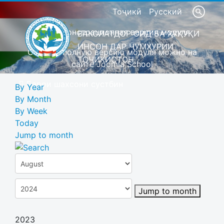
Тоҷикӣ
Русский
Это демонстрационная версия модуля
ВАКОЛАТДОР ОИД БА ҲУҚУҚИ
ИНСОН ДАР ҶУМҲУРИИ
Скачать полную версию модуля можно на
ТОҶИКИСТОН
сайте Joomla School
Барои шахсони сустбин
By Year
By Month
By Week
Today
Jump to month
Jump to month
2023