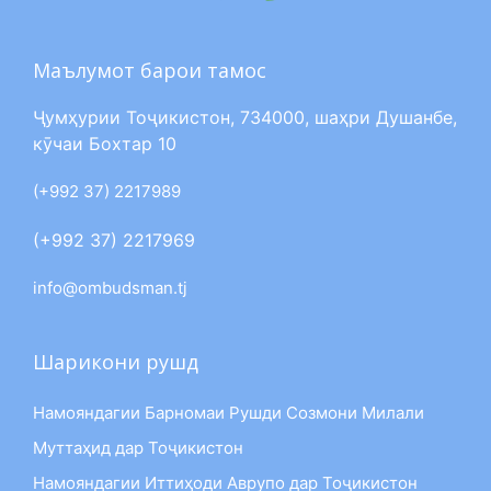
Маълумот барои тамос
Ҷумҳурии Тоҷикистон, 734000, шаҳри Душанбе,
кӯчаи Бохтар 10
(+992 37) 2217989
(+992 37) 2217969
info@ombudsman.tj
Шарикони рушд
Намояндагии Барномаи Рушди Созмони Милали
Муттаҳид дар Тоҷикистон
Намояндагии Иттиҳоди Аврупо дар Тоҷикистон