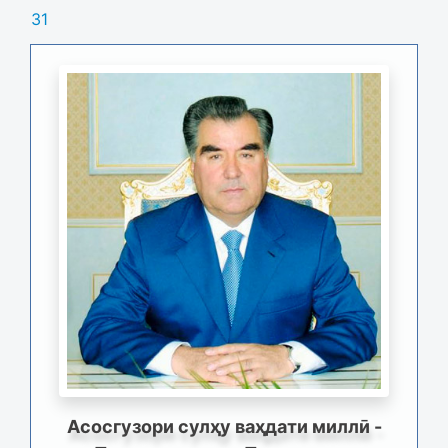
31
Асосгузори сулҳу ваҳдати миллӣ -