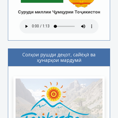
Суруди миллии Ҷумҳурии Тоҷикистон
Солҳои рушди деҳот, сайёҳӣ ва
ҳунарҳои мардумӣ