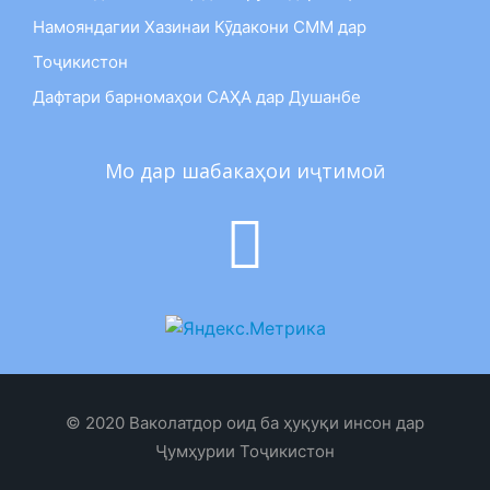
Намояндагии Хазинаи Кӯдакони СММ дар
Тоҷикистон
Дафтари барномаҳои САҲА дар Душанбе
Мо дар шабакаҳои иҷтимоӣ
© 2020 Ваколатдор оид ба ҳуқуқи инсон дар
Ҷумҳурии Тоҷикистон