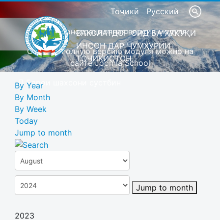
Тоҷикӣ
Русский
Это демонстрационная версия модуля
ВАКОЛАТДОР ОИД БА ҲУҚУҚИ
ИНСОН ДАР ҶУМҲУРИИ
Скачать полную версию модуля можно на
ТОҶИКИСТОН
сайте Joomla School
Барои шахсони сустбин
By Year
By Month
By Week
Today
Jump to month
Jump to month
2023