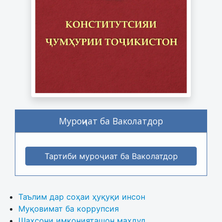
Муроҷиат ба Ваколатдор
Тартиби муроҷиат ба Ваколатдор
Таълим дар соҳаи ҳуқуқи инсон
Муқовимат ба коррупсия
Шахсони имконияташон маҳдуд