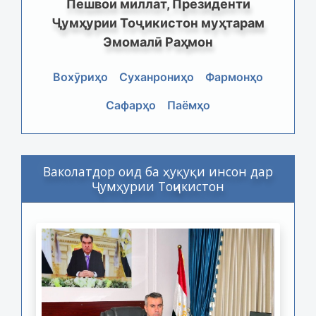
Пешвои миллат, Президенти
Ҷумҳурии Тоҷикистон муҳтарам
Эмомалӣ Раҳмон
Вохӯриҳо
Суханрониҳо
Фармонҳо
Сафарҳо
Паёмҳо
Ваколатдор оид ба ҳуқуқи инсон дар
Ҷумҳурии Тоҷикистон