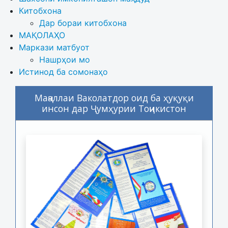
Китобхона
Дар бораи китобхона 
МАҚОЛАҲО
Маркази матбуот
Нашрҳои мо
Истинод ба сомонаҳо
Маҷаллаи Ваколатдор оид ба ҳуқуқи
инсон дар Ҷумҳурии Тоҷикистон