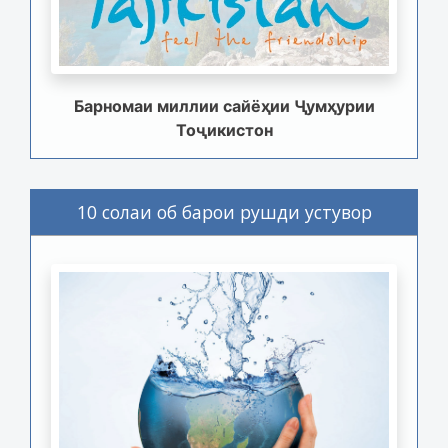
Барномаи миллии сайёҳии Ҷумҳурии
Тоҷикистон
10 солаи об барои рушди устувор