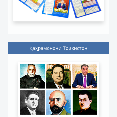
Қаҳрамонони Тоҷикистон