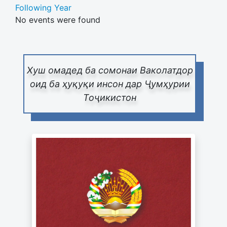
Following Year
No events were found
Pagination List Limit
Хуш омадед ба сомонаи Ваколатдор
оид ба ҳуқуқи инсон дар Ҷумҳурии
Тоҷикистон