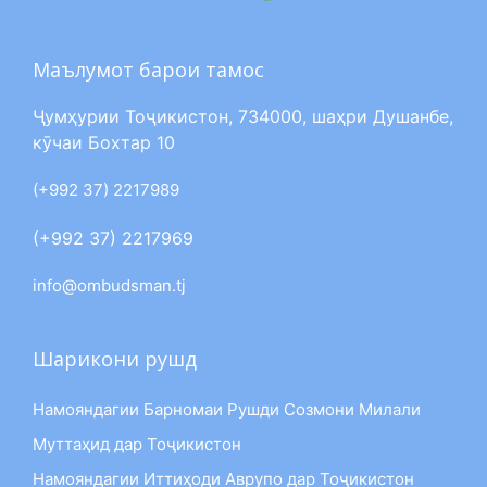
Маълумот барои тамос
Ҷумҳурии Тоҷикистон, 734000, шаҳри Душанбе,
кӯчаи Бохтар 10
(+992 37) 2217989
(+992 37) 2217969
info@ombudsman.tj
Шарикони рушд
Намояндагии Барномаи Рушди Созмони Милали
Муттаҳид дар Тоҷикистон
Намояндагии Иттиҳоди Аврупо дар Тоҷикистон