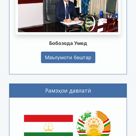
Бобозода Умед
Маълумоти бештар
Рамзҳои давлатӣ