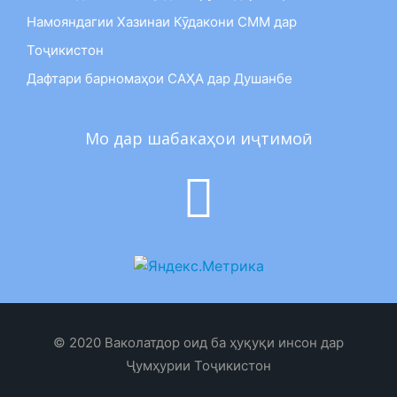
Намояндагии Хазинаи Кӯдакони СММ дар
Тоҷикистон
Дафтари барномаҳои САҲА дар Душанбе
Мо дар шабакаҳои иҷтимоӣ
© 2020 Ваколатдор оид ба ҳуқуқи инсон дар
Ҷумҳурии Тоҷикистон