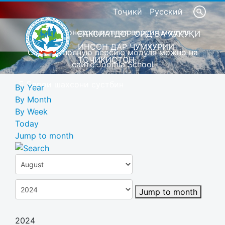
Тоҷикӣ
Русский
Это демонстрационная версия модуля
ВАКОЛАТДОР ОИД БА ҲУҚУҚИ
ИНСОН ДАР ҶУМҲУРИИ
Скачать полную версию модуля можно на
ТОҶИКИСТОН
сайте Joomla School
Барои шахсони сустбин
By Year
By Month
By Week
Today
Jump to month
Jump to month
2024