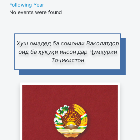
Following Year
No events were found
Pagination List Limit
Хуш омадед ба сомонаи Ваколатдор
оид ба ҳуқуқи инсон дар Ҷумҳурии
Тоҷикистон