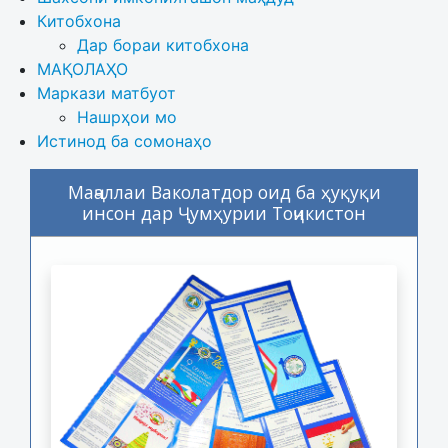
Китобхона
Дар бораи китобхона 
МАҚОЛАҲО
Маркази матбуот
Нашрҳои мо
Истинод ба сомонаҳо
Маҷаллаи Ваколатдор оид ба ҳуқуқи
инсон дар Ҷумҳурии Тоҷикистон