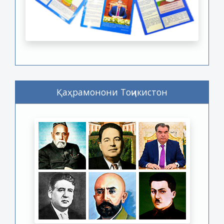
Қаҳрамонони Тоҷикистон