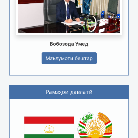
Бобозода Умед
Маълумоти бештар
Рамзҳои давлатӣ