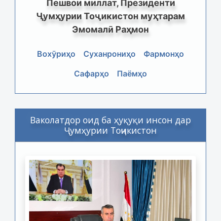
Пешвои миллат, Президенти
Ҷумҳурии Тоҷикистон муҳтарам
Эмомалӣ Раҳмон
Вохӯриҳо
Суханрониҳо
Фармонҳо
Сафарҳо
Паёмҳо
Ваколатдор оид ба ҳуқуқи инсон дар
Ҷумҳурии Тоҷикистон