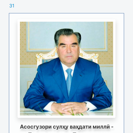
31
Асосгузори сулҳу ваҳдати миллӣ -