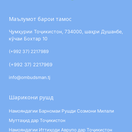
Маълумот барои тамос
Ҷумҳурии Тоҷикистон, 734000, шаҳри Душанбе,
кӯчаи Бохтар 10
(+992 37) 2217989
(+992 37) 2217969
info@ombudsman.tj
Шарикони рушд
Намояндагии Барномаи Рушди Созмони Милали
Муттаҳид дар Тоҷикистон
Намояндагии Иттиҳоди Аврупо дар Тоҷикистон