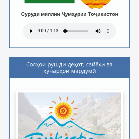
Суруди миллии Ҷумҳурии Тоҷикистон
Солҳои рушди деҳот, сайёҳӣ ва
ҳунарҳои мардумӣ