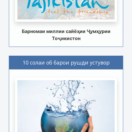
Барномаи миллии сайёҳии Ҷумҳурии
Тоҷикистон
10 солаи об барои рушди устувор