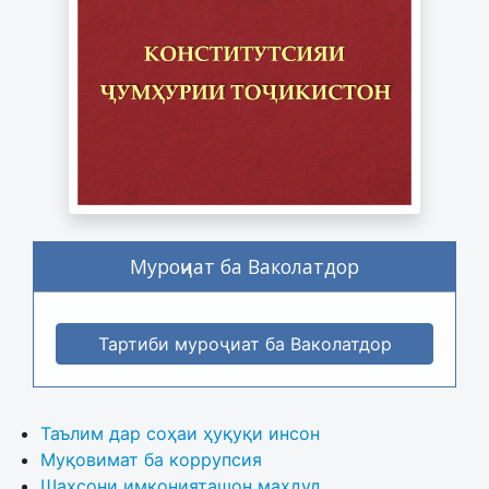
Муроҷиат ба Ваколатдор
Тартиби муроҷиат ба Ваколатдор
Таълим дар соҳаи ҳуқуқи инсон
Муқовимат ба коррупсия
Шахсони имконияташон маҳдуд