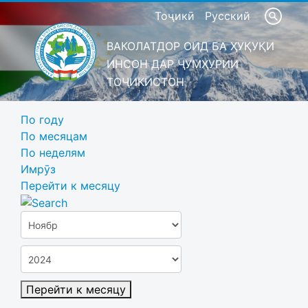
Тоҷикӣ
Русский
ВАКОЛАТДОР ОИД БА ҲУҚУҚИ
ИНСОН ДАР ҶУМҲУРИИ
ТОҶИКИСТОН
По году
По месяцам
По неделям
Имрӯз
Перейти к месяцу
Перейти к месяцу