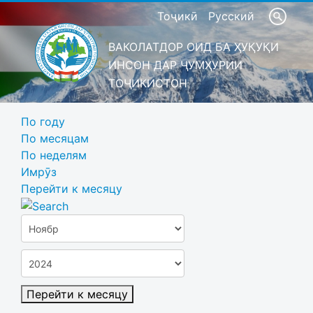
Тоҷикӣ
Русский
ВАКОЛАТДОР ОИД БА ҲУҚУҚИ
ИНСОН ДАР ҶУМҲУРИИ
ТОҶИКИСТОН
По году
По месяцам
По неделям
Имрӯз
Перейти к месяцу
Перейти к месяцу