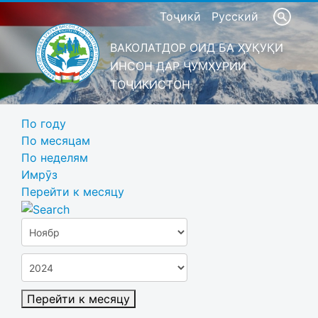
Тоҷикӣ
Русский
ВАКОЛАТДОР ОИД БА ҲУҚУҚИ
ИНСОН ДАР ҶУМҲУРИИ
ТОҶИКИСТОН
По году
По месяцам
По неделям
Имрӯз
Перейти к месяцу
Перейти к месяцу