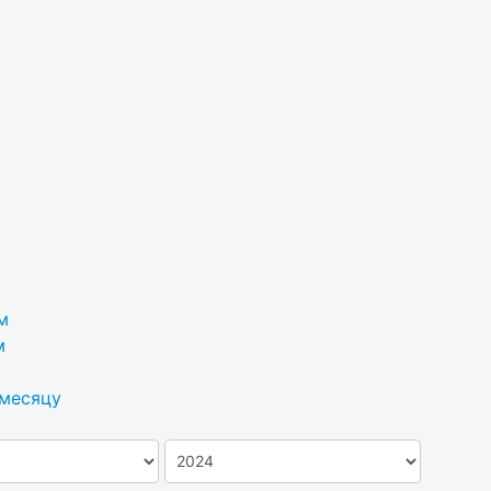
м
м
 месяцу