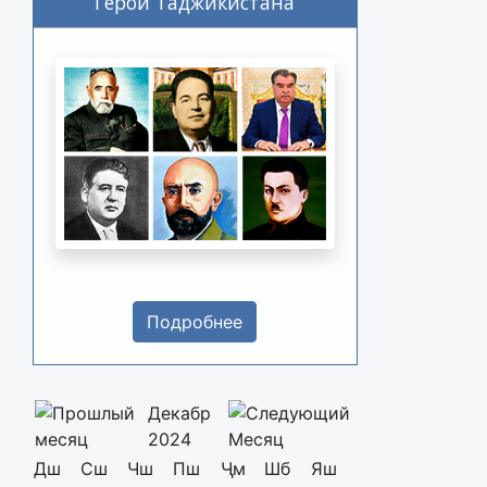
Герои Таджикистана
Подробнее
Декабр
2024
Дш
Сш
Чш
Пш
Ҷм
Шб
Яш