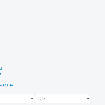
м
м
 месяцу