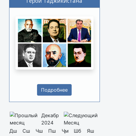
Герои Таджикистана
Подробнее
Декабр
2024
Дш
Сш
Чш
Пш
Ҷм
Шб
Яш