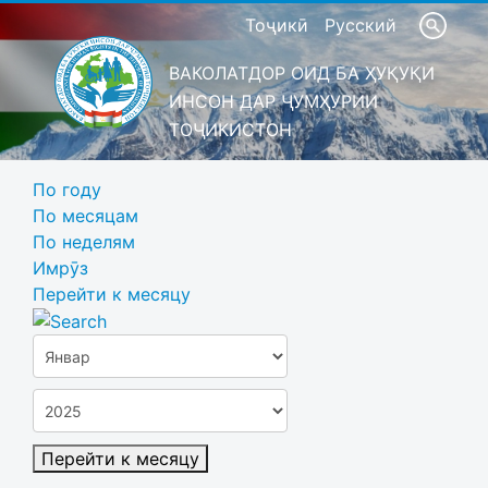
Тоҷикӣ
Русский
ВАКОЛАТДОР ОИД БА ҲУҚУҚИ
ИНСОН ДАР ҶУМҲУРИИ
ТОҶИКИСТОН
По году
По месяцам
По неделям
Имрӯз
Перейти к месяцу
Перейти к месяцу