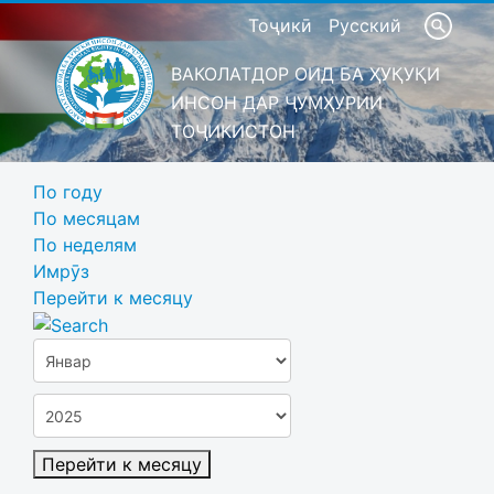
Тоҷикӣ
Русский
ВАКОЛАТДОР ОИД БА ҲУҚУҚИ
ИНСОН ДАР ҶУМҲУРИИ
ТОҶИКИСТОН
По году
По месяцам
По неделям
Имрӯз
Перейти к месяцу
Перейти к месяцу