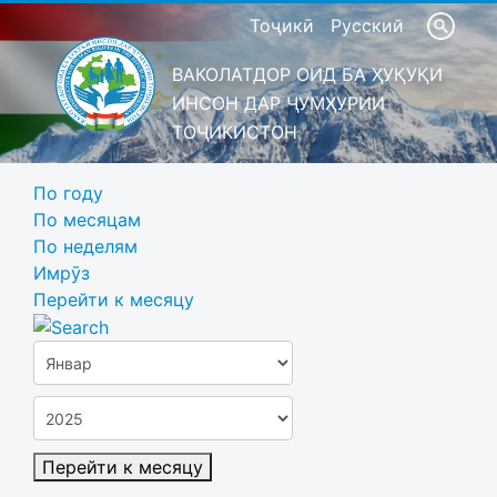
Тоҷикӣ
Русский
ВАКОЛАТДОР ОИД БА ҲУҚУҚИ
ИНСОН ДАР ҶУМҲУРИИ
ТОҶИКИСТОН
По году
По месяцам
По неделям
Имрӯз
Перейти к месяцу
Перейти к месяцу