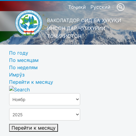
Тоҷикӣ
Русский
ВАКОЛАТДОР ОИД БА ҲУҚУҚИ
ИНСОН ДАР ҶУМҲУРИИ
ТОҶИКИСТОН
По году
По месяцам
По неделям
Имрӯз
Перейти к месяцу
Перейти к месяцу