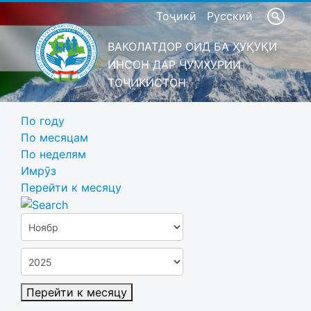
Тоҷикӣ
Русский
ВАКОЛАТДОР ОИД БА ҲУҚУҚИ
ИНСОН ДАР ҶУМҲУРИИ
ТОҶИКИСТОН
По году
По месяцам
По неделям
Имрӯз
Перейти к месяцу
Перейти к месяцу