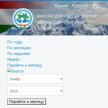
Тоҷикӣ
Русский
ВАКОЛАТДОР ОИД БА ҲУҚУҚИ
ИНСОН ДАР ҶУМҲУРИИ
ТОҶИКИСТОН
По году
По месяцам
По неделям
Имрӯз
Перейти к месяцу
Перейти к месяцу