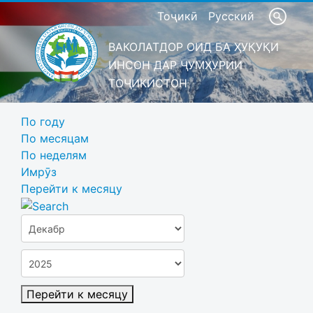
Тоҷикӣ
Русский
ВАКОЛАТДОР ОИД БА ҲУҚУҚИ
ИНСОН ДАР ҶУМҲУРИИ
ТОҶИКИСТОН
По году
По месяцам
По неделям
Имрӯз
Перейти к месяцу
Перейти к месяцу