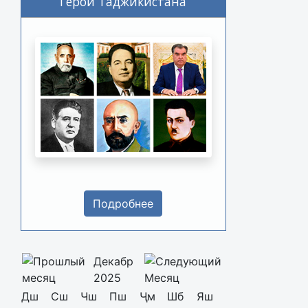
Герои Таджикистана
Подробнее
Декабр
2025
Дш
Сш
Чш
Пш
Ҷм
Шб
Яш