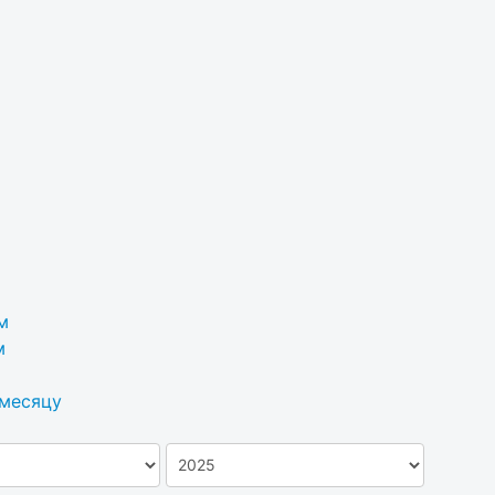
м
м
 месяцу