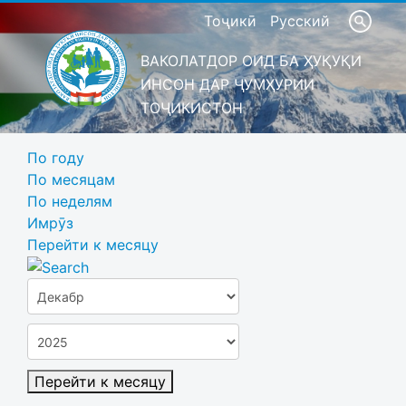
Тоҷикӣ
Русский
ВАКОЛАТДОР ОИД БА ҲУҚУҚИ
ИНСОН ДАР ҶУМҲУРИИ
ТОҶИКИСТОН
По году
По месяцам
По неделям
Имрӯз
Перейти к месяцу
Перейти к месяцу